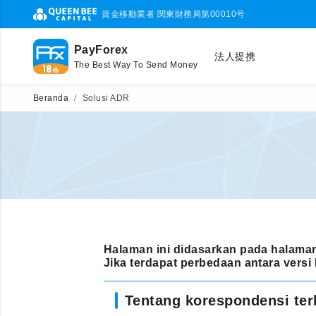
資金移動業者 関東財務局第00010号
PayForex
法人提携
The Best Way To Send Money
Beranda
Solusi ADR
Halaman ini didasarkan pada halaman 
Jika terdapat perbedaan antara vers
Tentang korespondensi te