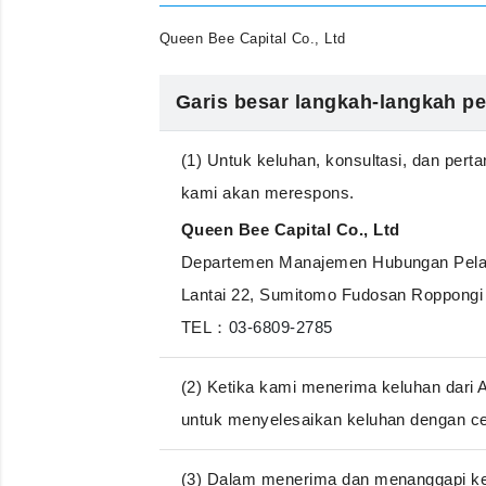
Queen Bee Capital Co., Ltd
Garis besar langkah-langka
(1) Untuk keluhan, konsultasi, dan pe
kami akan merespons.
Queen Bee Capital Co., Ltd
Departemen Manajemen Hubungan Pel
Lantai 22, Sumitomo Fudosan Roppongi 
TEL：
03-6809-2785
(2) Ketika kami menerima keluhan dari 
untuk menyelesaikan keluhan dengan ce
(3) Dalam menerima dan menanggapi ke