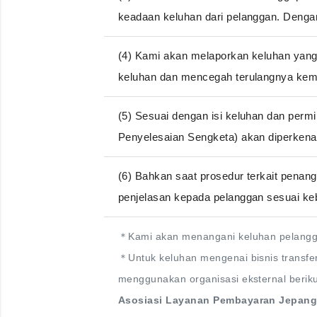
keadaan keluhan dari pelanggan. Deng
(4) Kami akan melaporkan keluhan yan
keluhan dan mencegah terulangnya kemb
(5) Sesuai dengan isi keluhan dan permi
Penyelesaian Sengketa) akan diperkena
(6) Bahkan saat prosedur terkait pen
penjelasan kepada pelanggan sesuai ke
＊Kami akan menangani keluhan pelangg
＊Untuk keluhan mengenai bisnis transf
menggunakan organisasi eksternal beriku
Asosiasi Layanan Pembayaran Jepang