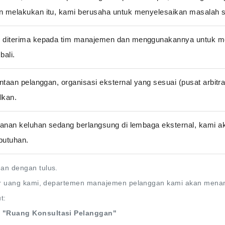
an melakukan itu, kami berusaha untuk menyelesaikan masalah
g diterima kepada tim manajemen dan menggunakannya untuk me
ali.
ntaan pelanggan, organisasi eksternal yang sesuai (pusat arbitr
lkan.
anganan keluhan sedang berlangsung di lembaga eksternal, ka
butuhan.
an dengan tulus.
er uang kami, departemen manajemen pelanggan kami akan mena
t:
 "Ruang Konsultasi Pelanggan"