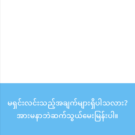
မရှင်းလင်းသည့်အချက်များရှိပါသလား?
အားမနာဘဲဆက်သွယ်မေးမြန်းပါ။