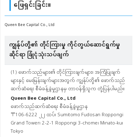
ဖြေရှင်းခြင်း။
Queen Bee Capital Co., Ltd
ကျွန်ုပ်တို့၏ တိုင်ကြားမှု ကိုင်တွယ်ဆောင်ရွက်မှု
ဆိုင်ရာ ခြုံငုံသုံးသပ်ချက်
(1) ဖောက်သည်များ၏ တိုင်ကြားချက်များ၊ အကြံပြုချက်
များနှင့် မေးမြန်းချက်များအတွက် ကျွန်ုပ်တို့၏ ဖောက်သည်
ဆက်ဆံရေး စီမံခန့်ခွဲမှုဌာနမှ တာဝန်ရှိသူက တုံ့ပြန်ပါမည်။
Queen Bee Capital Co., Ltd
ဖောက်သည်ဆက်ဆံရေး စီမံခန့်ခွဲမှုဌာန
〒106-6222 ၂၂ ထပ်၊ Sumitomo Fudosan Roppongi
Grand Tower၊ 2-2-1 Roppongi 3-chome၊ Minato-ku၊
Tokyo