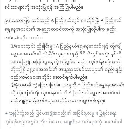
စင်တာများကို အသုံးပြုရန် အကြံပြုပါမည်။
ဥပမာအားဖြင့် သင်သည် A ပြည်နယ်တွင် နေထိုင်ပြီး A ပြည်နယ်
ရှေ့နေအသင်း၏ အနုညာတစင်တာကို အသုံးပြုလိုပါက နည်း
လမ်းနှစ်ခုရှိပါသည်။:
①ဒေသတွင်း ညှိနှိုင်းမှု : A ပြည်နယ်ရှေ့နေအသင်းနှင့် တိုကျို
ရှေ့နေအသင်း၏ ညှိနှိုင်းသူများသည် ဗီဒီယိုကွန်ဖရင့်စနစ်ကို
အသုံးပြု၍ အငြင်းပွားမှုကို ဖြေရှင်းပါမည်။ လုပ်ငန်းစဉ်သည်
တိုကျိုရှိ ရှေ့နေအသင်း၏ အနုညာတစင်တာများ၏ စည်းမျဉ်း
စည်းကမ်းများအတိုင်း ဆောင်ရွက်ပါမည်။
②ခုံသမာဓိ လွှဲပြောင်းခြင်း။ : အမှုကို A ပြည်နယ်ရှေ့နေအသင်း
သို့ လွှဲပြောင်းပြီး လုပ်ငန်းစဉ်ကို A ပြည်နယ်ရှေ့နေအသင်း၏
စည်းမျဉ်းစည်းကမ်းများအတိုင်း ဆောင်ရွက်ပါမည်။
＊ကျွန်ုပ်တို့သည် ပြင်ပအဖွဲ့အစည်း၏ အငြင်းပွားမှု ဖြေရှင်းရေး
လုပ်ငန်းစဉ်အတွင်း လိုအပ်သော အချက်အလက်များကို ပေးအပ်ပါ