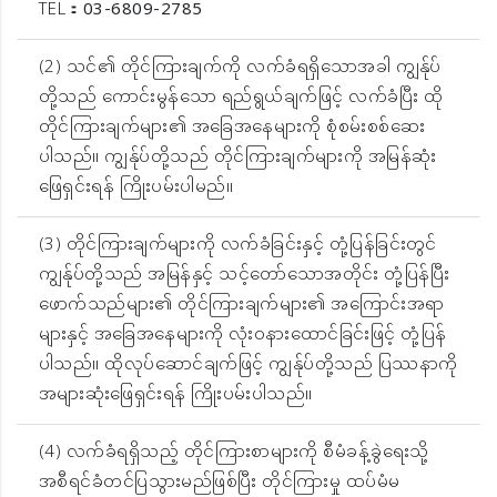
TEL：
03-6809-2785
(2) သင်၏ တိုင်ကြားချက်ကို လက်ခံရရှိသောအခါ ကျွန်ုပ်
တို့သည် ကောင်းမွန်သော ရည်ရွယ်ချက်ဖြင့် လက်ခံပြီး ထို
တိုင်ကြားချက်များ၏ အခြေအနေများကို စုံစမ်းစစ်ဆေး
ပါသည်။ ကျွန်ုပ်တို့သည် တိုင်ကြားချက်များကို အမြန်ဆုံး
ဖြေရှင်းရန် ကြိုးပမ်းပါမည်။
(3) တိုင်ကြားချက်များကို လက်ခံခြင်းနှင့် တုံ့ပြန်ခြင်းတွင်
ကျွန်ုပ်တို့သည် အမြန်နှင့် သင့်တော်သောအတိုင်း တုံ့ပြန်ပြီး
ဖောက်သည်များ၏ တိုင်ကြားချက်များ၏ အကြောင်းအရာ
များနှင့် အခြေအနေများကို လုံးဝနားထောင်ခြင်းဖြင့် တုံ့ပြန်
ပါသည်။ ထိုလုပ်ဆောင်ချက်ဖြင့် ကျွန်ုပ်တို့သည် ပြဿနာကို
အများဆုံးဖြေရှင်းရန် ကြိုးပမ်းပါသည်။
(4) လက်ခံရရှိသည့် တိုင်ကြားစာများကို စီမံခန့်ခွဲရေးသို့
အစီရင်ခံတင်ပြသွားမည်ဖြစ်ပြီး တိုင်ကြားမှု ထပ်မံမ