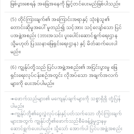
ဖြစ်ပွားစေရန် အခြေအနေကို မြှင့်တင်ပေးမည်ဖြစ်ပါသည်။
(5) တိုင်ကြားချက်၏ အကြောင်းအရာနှင့် သုံးစွဲသူ၏
တောင်းဆိုမှုအပေါ် မူတည်၍ သင့်အား သင့်လျော်သော ပြင်
ပအဖွဲ့အစည်း (ဘားအသင်း ပူးပေါင်းဆောင်ရွက်ရေးဌာန
သို့မဟုတ် ပြဿနာဖြေရှင်းရေးဌာန) နှင့် မိတ်ဆက်ပေးပါ
မည်။
(6) ကျွန်ုပ်တို့သည် ပြင်ပအဖွဲ့အစည်း၏ အငြင်းပွားမှု ဖြေ
ရှင်းရေးလုပ်ငန်းစဉ်အတွင်း လိုအပ်သော အချက်အလက်
များကို ပေးအပ်ပါမည်။
＊ဖောက်သည်များ၏ မကျေနပ်ချက်များကို သစ္စာရှိရှိ တုံ့ပြန်
ပါမည်။
＊ကျွန်ုပ်တို့၏ငွေလွှဲလုပ်ငန်းနှင့်ပတ်သက်သော တိုင်ကြားချက်
များအတွက် ကျွန်ုပ်တို့၏ဖောက်သည်စီမံခန့်ခွဲမှုဌာနမှ
ဆောင်ရွက်ပေးပါမည်။ သို့သော် အောက်ပါ ပြင်ပအဖွဲ့အစည်း