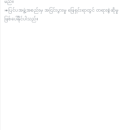
မည်။
＊ပြင်ပအဖွဲ့အစည်းမှ အငြင်းပွားမှု ဖြေရှင်းရာတွင် တရားစွဲဆိုမှု
ဖြစ်ပေါ်နိုင်ပါသည်။