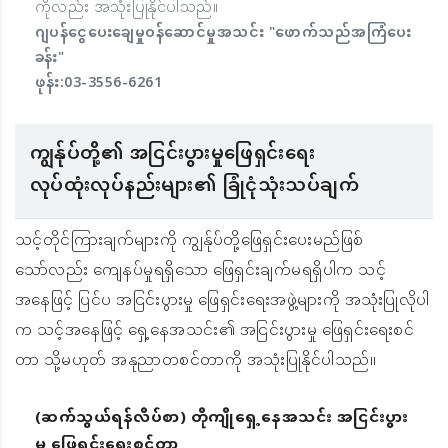
ကိုလည်း အသုံးပြုနိုင်ပါသည်။
ဂျပန်ငွေပေးချေမှုဝန်ဆောင်မှုအသင်း "ဖောက်သည်အကြံပေး
ခန်း"
ဖုန်း:
03-3556-6261
ကျွန်ုပ်တို့၏ အငြင်းပွားမှုဖြေရှင်းရေး
လုပ်ထုံးလုပ်နည်းများ၏ ခြုံငုံသုံးသပ်ချက်
သင့်တိုင်ကြားချက်များကို ကျွန်ုပ်တို့ဖြေရှင်းပေးမည်ဖြစ်
သော်လည်း ကျေနပ်မှုရရှိသော ဖြေရှင်းချက်မရရှိပါက သင့်
အနေဖြင့် ပြင်ပ အငြင်းပွားမှု ဖြေရှင်းရေးအဖွဲ့များကို အသုံးပြုလိုပါ
က သင့်အနေဖြင့် ရှေ့နေအသင်း၏ အငြင်းပွားမှု ဖြေရှင်းရေးစင်
တာ သို့မဟုတ် အနုညာတစင်တာကို အသုံးပြုနိုင်ပါသည်။
(ဆက်သွယ်ရန်လိပ်စာ) တိုကျိုရှေ့နေအသင်း အငြင်းပွား
မှု ဖြေရှင်းရေးစင်တာ