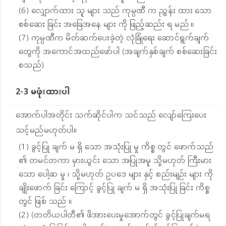
(6) လျှောက်ထား သူ များ သည် ကုမ္ပဏီ က ညွှန်း ထား သော
စစ်ဆေး ခြင်း အခြေအနေ များ ကို ဖြည့်ဆည်း ရ မည် ။
(7) ကုမ္ပဏီက မိတ်ဆက်ပေးခဲ့တဲ့ လုံခြုံရေး ဆောင်ရွက်ချက်
တွေကို အကောင်အထည်ဖော်ပါ (အချက်နှစ်ချက် စစ်ဆေးခြင်း
စသည်)
2-3 မဖုံးထားပါ
အောက်ပါအတိုင်း သက်ဆိုင်ပါက သင်သည် လျော်ကြေးပေး
သင့်မည်မဟုတ်ပါ။
(1) ခွင့်ပြု ချက် မ ရှိ သော အသုံးပြု မှု ကိစ္စ တွင် ဖောက်သည်
၏ တမင်တကာ မှားယွင်း သော အပြုအမူ သို့မဟုတ် ကြီးမား
သော ပေါ့ဆ မှု ၊ သို့မဟုတ် ဥပဒေ များ နှင့် စည်းမျဉ်း များ ကို
ချိုးဖောက် ခြင်း ကြောင့် ခွင့်ပြု ချက် မ ရှိ အသုံးပြု ခြင်း ကိစ္စ
တွင် ဖြစ် သည် ။
(2) (တတိယပါတီ၏ ဖိအားပေးမှုအောက်တွင် ခွင့်ပြုချက်မရ