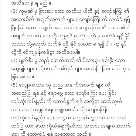
အသိပေး ခဲ့ ရ မည် ။
(3) ကုမ္ပဏီ မှ ခြားနား သော တတိယ ပါတီ နှင့် လျော်ကြေး ၏
အသေးစိတ် အချက်အလက် များ ( လျော်ကြေး ကို လက်ခံ ရရှိ
ပြီး ဖြစ် သော အချက် အပါအဝင် ) လျော်ကြေး ၏ အသေးစိတ်
အချက်အလက် များ ကို ကုမ္ပဏီ မှ သုံး ပါတီ မှ လက်ခံ ရရှိ နိုင်
သလား သို့မဟုတ် လက်ခံ ရရှိ နိုင် သလား မ ရရှိ ပါ ။ ကျွန်ုပ်
တို့ကို တိကျမှန်ကန်စွာ အသိပေးပါ။
(4) ပျက်စီး မှု သည် ဖောက်သည် ၏ မိသားစု ၊ ရင်းနှီး သော
ဆွေမျိုး များ ၊ သို့မဟုတ် အိမ်ရှင် များ အသုံးပြု ခြင်း ကြောင့် မ
ဖြစ် စေ ပါ ။
(5) လျှောက်ထား သူ သည် အချက်အလက် များ ကို
အတည်ပြု ရန် နှင့် ချောမွေ့ သော လျော်ကြေး ပေး ခြင်း
လုပ်ထုံးလုပ်နည်း ကို ဆောင်ရွက် ရန် အလို့ငှာ ဆက်သွယ်
ထား သော ဘဏ္ဍာရေး အဖွဲ့အစည်း သို့ လျော်ကြေး
လုပ်ထုံးလုပ်နည်း များ အတွက် လျှောက်လွှာတင် သောအခါ
တင်ပြ ထား သော ကိုယ်ရေးကိုယ်တာ သတင်း အချက်အလက်
များ ကို ထောက်ပံ့ ရန် သဘောတူ သည် ။