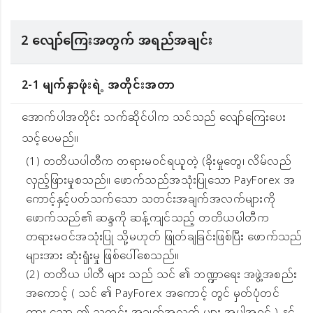
2 လျော်ကြေးအတွက် အရည်အချင်း
2-1 မျက်နှာဖုံးရဲ့ အတိုင်းအတာ
အောက်ပါအတိုင်း သက်ဆိုင်ပါက သင်သည် လျော်ကြေးပေး
သင့်ပေမည်။
(1) တတိယပါတီက တရားမဝင်ရယူတဲ့ (ခိုးမှုတွေ၊ လိမ်လည်
လှည့်ဖြားမှုစသည်။ ဖောက်သည်အသုံးပြုသော PayForex အ
ကောင့်နှင့်ပတ်သက်သော သတင်းအချက်အလက်များကို
ဖောက်သည်၏ ဆန္ဒကို ဆန့်ကျင်သည့် တတိယပါတီက
တရားမဝင်အသုံးပြု သို့မဟုတ် ဖြုတ်ချခြင်းဖြစ်ပြီး ဖောက်သည်
များအား ဆုံးၡုံးမှု ဖြစ်ပေါ်စေသည်။
(2) တတိယ ပါတီ များ သည် သင် ၏ ဘဏ္ဍာရေး အဖွဲ့အစည်း
အကောင့် ( သင် ၏ PayForex အကောင့် တွင် မှတ်ပုံတင်