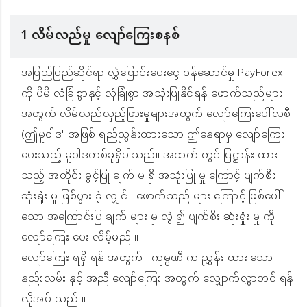
1 လိမ်လည်မှု လျော်ကြေးစနစ်
အပြည်ပြည်ဆိုင်ရာ လွှဲပြောင်းပေးငွေ ဝန်ဆောင်မှု PayForex
ကို ပိုမို လုံခြုံစွာနှင့် လုံခြုံစွာ အသုံးပြုနိုင်ရန် ဖောက်သည်များ
အတွက် လိမ်လည်လှည့်ဖြားမှုများအတွက် လျော်ကြေးပေါ်လစီ
(ဤမူဝါဒ" အဖြစ် ရည်ညွှန်းထားသော ဤနေရာမှ လျော်ကြေး
ပေးသည့် မူဝါဒတစ်ခုရှိပါသည်။ အထက် တွင် ပြဋ္ဌာန်း ထား
သည့် အတိုင်း ခွင့်ပြု ချက် မ ရှိ အသုံးပြု မှု ကြောင့် ပျက်စီး
ဆုံးရှုံး မှု ဖြစ်ပွား ခဲ့ လျှင် ၊ ဖောက်သည် များ ကြောင့် ဖြစ်ပေါ်
သော အကြောင်းပြ ချက် များ မှ လွဲ ၍ ပျက်စီး ဆုံးရှုံး မှု ကို
လျော်ကြေး ပေး လိမ့်မည် ။
လျော်ကြေး ရရှိ ရန် အတွက် ၊ ကုမ္ပဏီ က ညွှန်း ထား သော
နည်းလမ်း နှင့် အညီ လျော်ကြေး အတွက် လျှောက်လွှာတင် ရန်
လိုအပ် သည် ။