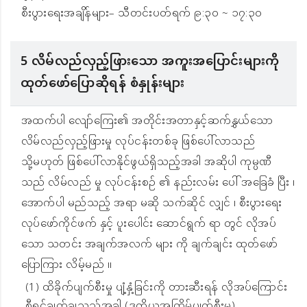
စီးပွားရေးအချိန်များ– သီတင်းပတ်ရက် ၉:၃၀ ~ ၁၇:၃၀
5 လိမ်လည်လှည့်ဖြားသော အကူးအပြောင်းများကို
ထုတ်ဖော်ပြောဆိုရန် စံနှုန်းများ
အထက်ပါ လျော်ကြေး၏ အတိုင်းအတာနှင့်ဆက်နွှယ်သော
လိမ်လည်လှည့်ဖြားမှု လုပ်ငန်းတစ်ခု ဖြစ်ပေါ်လာသည်
သို့မဟုတ် ဖြစ်ပေါ်လာနိုင်ဖွယ်ရှိသည့်အခါ အဆိုပါ ကုမ္ပဏီ
သည် လိမ်လည် မှု လုပ်ငန်းစဉ် ၏ နည်းလမ်း ပေါ် အခြေခံ ပြီး ၊
အောက်ပါ မည်သည့် အရာ မဆို သက်ဆိုင် လျှင် ၊ စီးပွားရေး
လုပ်ဖော်ကိုင်ဖက် နှင့် ပူးပေါင်း ဆောင်ရွက် ရာ တွင် လိုအပ်
သော သတင်း အချက်အလက် များ ကို ချက်ချင်း ထုတ်ဖော်
ပြောကြား လိမ့်မည် ။
(1) ထိခိုက်ပျက်စီးမှု ပျံ့နှံ့ခြင်းကို တားဆီးရန် လိုအပ်ကြောင်း
စီရင်ချက်ချသည့်အခါ (ဒုတိယအကြိမ်ပျက်စီးမှု)