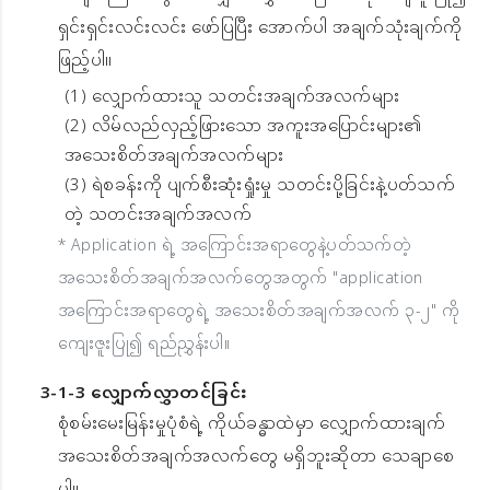
ရှင်းရှင်းလင်းလင်း ဖော်ပြပြီး အောက်ပါ အချက်သုံးချက်ကို
ဖြည့်ပါ။
(1) လျှောက်ထားသူ သတင်းအချက်အလက်များ
(2) လိမ်လည်လှည့်ဖြားသော အကူးအပြောင်းများ၏
အသေးစိတ်အချက်အလက်များ
(3) ရဲစခန်းကို ပျက်စီးဆုံးရှုံးမှု သတင်းပို့ခြင်းနဲ့ပတ်သက်
တဲ့ သတင်းအချက်အလက်
* Application ရဲ့ အကြောင်းအရာတွေနဲ့ပတ်သက်တဲ့
အသေးစိတ်အချက်အလက်တွေအတွက် "application
အကြောင်းအရာတွေရဲ့ အသေးစိတ်အချက်အလက် ၃-၂" ကို
ကျေးဇူးပြု၍ ရည်ညွှန်းပါ။
3-1-3 လျှောက်လွှာတင်ခြင်း
စုံစမ်းမေးမြန်းမှုပုံစံရဲ့ ကိုယ်ခန္ဓာထဲမှာ လျှောက်ထားချက်
အသေးစိတ်အချက်အလက်တွေ မရှိဘူးဆိုတာ သေချာစေ