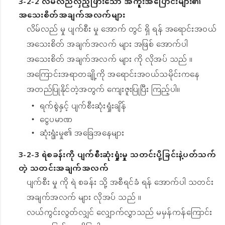
3-2-2 လိမ်လည်လှည့်ဖြားသော အကူးအပြောင်းများ၏
အသေးစိတ်အချက်အလက်များ
လိမ်လည် မှု ပျက်စီး မှု အောက် တွင် ရှိ ရန် အရောင်းအဝယ်
အသေးစိတ် အချက်အလက် များ အဖြစ် အောက်ပါ
အသေးစိတ် အချက်အလက် များ ကို လိုအပ် သည် ။
အကြောင်းအရာတချို့ကို အရောင်းအဝယ်သမိုင်းကနေ
အတည်ပြုနိုင်တဲ့အတွက် ကျေးဇူးပြုပြီး ကြည့်ပါ။
・ ရက်စွဲနှင့် ပျက်စီးဆုံးရှုံးချိန်
・ ငွေပမာဏ
・ ဆုံးၡုံးမှု၏ အခြေအနေများ
3-2-3 ရဲစခန်းကို ပျက်စီးဆုံးရှုံးမှု သတင်းပို့ခြင်းနဲ့ပတ်သက်
တဲ့ သတင်းအချက်အလက်
ပျက်စီး မှု ကို ရဲ စခန်း သို့ အစီရင်ခံ ရန် အောက်ပါ သတင်း
အချက်အလက် များ လိုအပ် သည် ။
လယ်ကွင်းလွတ်လျှင် လျှောက်လွှာသည် မမှန်ကန်ကြောင်း