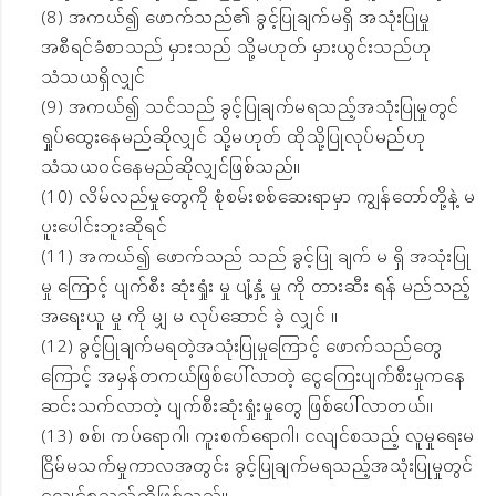
(8) အကယ်၍ ဖောက်သည်၏ ခွင့်ပြုချက်မရှိ အသုံးပြုမှု
အစီရင်ခံစာသည် မှားသည် သို့မဟုတ် မှားယွင်းသည်ဟု
သံသယရှိလျှင်
(9) အကယ်၍ သင်သည် ခွင့်ပြုချက်မရသည့်အသုံးပြုမှုတွင်
ရှုပ်ထွေးနေမည်ဆိုလျှင် သို့မဟုတ် ထိုသို့ပြုလုပ်မည်ဟု
သံသယဝင်နေမည်ဆိုလျှင်ဖြစ်သည်။
(10) လိမ်လည်မှုတွေကို စုံစမ်းစစ်ဆေးရာမှာ ကျွန်တော်တို့နဲ့ မ
ပူးပေါင်းဘူးဆိုရင်
(11) အကယ်၍ ဖောက်သည် သည် ခွင့်ပြု ချက် မ ရှိ အသုံးပြု
မှု ကြောင့် ပျက်စီး ဆုံးရှုံး မှု ပျံ့နှံ့ မှု ကို တားဆီး ရန် မည်သည့်
အရေးယူ မှု ကို မျှ မ လုပ်ဆောင် ခဲ့ လျှင် ။
(12) ခွင့်ပြုချက်မရတဲ့အသုံးပြုမှုကြောင့် ဖောက်သည်တွေ
ကြောင့် အမှန်တကယ်ဖြစ်ပေါ်လာတဲ့ ငွေကြေးပျက်စီးမှုကနေ
ဆင်းသက်လာတဲ့ ပျက်စီးဆုံးရှုံးမှုတွေ ဖြစ်ပေါ်လာတယ်။
(13) စစ်၊ ကပ်ရောဂါ၊ ကူးစက်ရောဂါ၊ ငလျင်စသည့် လူမှုရေးမ
ငြိမ်မသက်မှုကာလအတွင်း ခွင့်ပြုချက်မရသည့်အသုံးပြုမှုတွင်