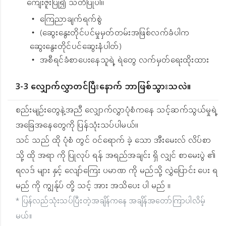
ကျေးဇူးပြု၍ သတိပြုပါ။
・ ကြေညာချက်ရက်စွဲ
・ (ဆွေးနွေးတိုင်ပင်မှုမှတ်တမ်းအဖြစ်လက်ခံပါက
ဆွေးနွေးတိုင်ပင်ဆွေးနံပါတ်)
・ အစီရင်ခံစာပေးနေသူရဲ့ ရဲတွေ လက်မှတ်ရေးထိုးထား
3-3 လျှောက်လွှာတင်ပြီးနောက် ဘာဖြစ်သွားသလဲ။
စည်းမျဉ်းတွေနဲ့အညီ လျှောက်လွှာပုံစံကနေ သင့်ဆက်သွယ်မှုရဲ့
အခြေအနေတွေကို ပြန်သုံးသပ်ပါမယ်။
သင် သည် ထို ပုံစံ တွင် ဝင်ရောက် ခဲ့ သော အီးမေးလ် လိပ်စာ
သို့ ထို အရာ ကို ပြုလုပ် ရန် အရည်အချင်း ရှိ လျှင် စာမေးပွဲ ၏
ရလဒ် များ နှင့် လျော်ကြေး ပမာဏ ကို မည်သို့ လွှဲပြောင်း ပေး ရ
မည် ကို ကျွန်ုပ် တို့ သင့် အား အသိပေး ပါ မည် ။
* ပြန်လည်သုံးသပ်ပြီးတဲ့အချိန်ကနေ အချိန်အတော်ကြာပါလိမ့်
မယ်။