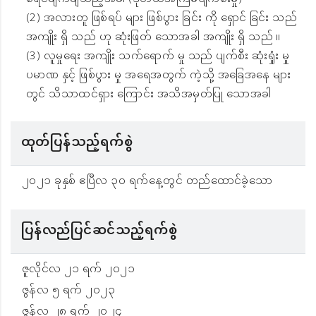
(2) အလားတူ ဖြစ်ရပ် များ ဖြစ်ပွား ခြင်း ကို ရှောင် ခြင်း သည်
အကျိုး ရှိ သည် ဟု ဆုံးဖြတ် သောအခါ အကျိုး ရှိ သည် ။
(3) လူမှုရေး အကျိုး သက်ရောက် မှု သည် ပျက်စီး ဆုံးရှုံး မှု
ပမာဏ နှင့် ဖြစ်ပွား မှု အရေအတွက် ကဲ့သို့ အခြေအနေ များ
တွင် သိသာထင်ရှား ကြောင်း အသိအမှတ်ပြု သောအခါ
ထုတ်ပြန်သည့်ရက်စွဲ
၂၀၂၁ ခုနှစ် ဧပြီလ ၃၀ ရက်နေ့တွင် တည်ထောင်ခဲ့သော
ပြန်လည်ပြင်ဆင်သည့်ရက်စွဲ
ဇူလိုင်လ ၂၁ ရက် ၂၀၂၁
ဇွန်လ ၅ ရက် ၂၀၂၃
ဇွန်လ ၂၈ ရက် ၂၀၂၄