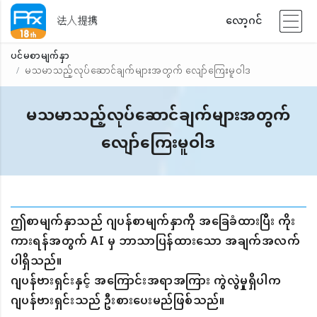
法人提携
လော့ဂင်
ပင်မစာမျက်နှာ
မသမာသည့်လုပ်ဆောင်ချက်များအတွက် လျော်ကြေးမူဝါဒ
မသမာသည့်လုပ်ဆောင်ချက်များအတွက်
လျော်ကြေးမူဝါဒ
ဤစာမျက်နှာသည် ဂျပန်စာမျက်နှာကို အခြေခံထားပြီး ကိုး
ကားရန်အတွက် AI မှ ဘာသာပြန်ထားသော အချက်အလက်
ပါရှိသည်။
ဂျပန်ဗားရှင်းနှင့် အကြောင်းအရာအကြား ကွဲလွဲမှုရှိပါက
ဂျပန်ဗားရှင်းသည် ဦးစားပေးမည်ဖြစ်သည်။