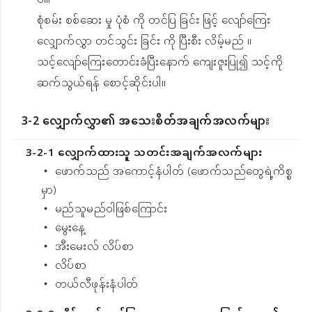
ပါ။
စုံစမ်း စစ်ဆေး မှု ပုံစံ ကို တင်ပြ ခြင်း ဖြင့် လျော်ကြေး
လျှောက်လွှာ တင်သွင်း ခြင်း ကို ပြီးစီး လိမ့်မည် ။
သင့်လျော်ကြေးတောင်းခံပြီးနောက် ကျေးဇူးပြု၍ သင့်ကို
ဆက်သွယ်ရန် စောင့်ဆိုင်းပါ။
3-2 လျှောက်လွှာ၏ အသေးစိတ်အချက်အလက်များ
3-2-1 လျှောက်ထားသူ သတင်းအချက်အလက်များ
・ ဖောက်သည် အကောင့်နံပါတ် (ဖောက်သည်တွေရဲ့ကိစ္စ
မှာ)
・ မည်သူမည်ဝါဖြစ်ကြောင်း
・ မွေးနေ့
・ အီးမေးလ် လိပ်စာ
・ လိပ်စာ
・ တယ်လီဖုန်းနံပါတ်