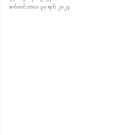
စက်တင်ဘာလ ၃၀ ရက် ၂၀၂၄