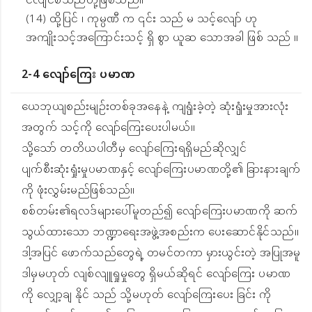
ငလျင်စသည်တို့ဖြစ်သည်။
(14) ထို့ပြင် ၊ ကုမ္ပဏီ က ၎င်း သည် မ သင့်လျော် ဟု
အကျိုးသင့်အကြောင်းသင့် ရှိ စွာ ယူဆ သောအခါ ဖြစ် သည် ။
2-4 လျော်ကြေး ပမာဏ
ယေဘုယျစည်းမျဉ်းတစ်ခုအနေနဲ့ ကျၡုံးခဲ့တဲ့ ဆုံးၡုံးမှုအားလုံး
အတွက် သင့်ကို လျော်ကြေးပေးပါမယ်။
သို့သော် တတိယပါတီမှ လျော်ကြေးရရှိမည်ဆိုလျှင်
ပျက်စီးဆုံးရှုံးမှုပမာဏနှင့် လျော်ကြေးပမာဏတို့၏ ခြားနားချက်
ကို ဖုံးလွှမ်းမည်ဖြစ်သည်။
စစ်တမ်း၏ရလဒ်များပေါ်မူတည်၍ လျော်ကြေးပမာဏကို ဆက်
သွယ်ထားသော ဘဏ္ဍာရေးအဖွဲ့အစည်းက ပေးဆောင်နိုင်သည်။
ဒါ့အပြင် ဖောက်သည်တွေရဲ့ တမင်တကာ မှားယွင်းတဲ့ အပြုအမူ
ဒါမှမဟုတ် လျစ်လျူရှုမှုတွေ ရှိမယ်ဆိုရင် လျော်ကြေး ပမာဏ
ကို လျှော့ချ နိုင် သည် သို့မဟုတ် လျော်ကြေးပေး ခြင်း ကို