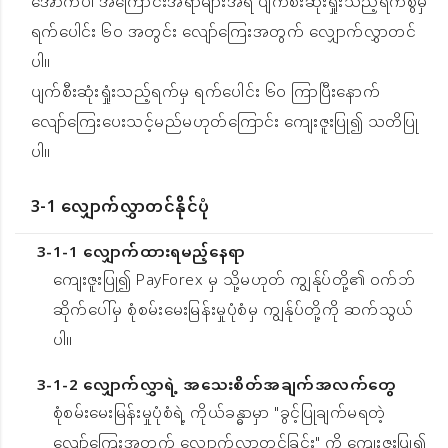
အောက်ပါ အကြောင်းအရာများအရ ပျက်စီးဆုံးရှုံးသည့်ရက်စွဲမှ
ရက်ပေါင်း ၆၀ အတွင်း လျော်ကြေးအတွက် လျှောက်လွှာတင်
ပါ။
ပျက်စီးဆုံးရှုံးသည့်ရက်မှ ရက်ပေါင်း ၆၀ ကြာပြီးနောက်
လျော်ကြေးပေးသင့်မည်မဟုတ်ကြောင်း ကျေးဇူးပြု၍ သတိပြု
ပါ။
3-1 လျှောက်လွှာတင်နိုင်ပုံ
3-1-1 လျှောက်ထားရမည့်နေရာ
ကျေးဇူးပြု၍ PayForex မှ သို့မဟုတ် ကျွန်ုပ်တို့၏ ဝက်ဘ်
ဆိုက်ပေါ်မှ စုံစမ်းမေးမြန်းမှုပုံစံမှ ကျွန်ုပ်တို့ကို ဆက်သွယ်
ပါ။
3-1-2 လျှောက်လွှာရဲ့ အသေးစိတ်အချက်အလက်တွေ
စုံစမ်းမေးမြန်းမှုပုံစံရဲ့ ကိုယ်ခန္ဓာမှာ "ခွင့်ပြုချက်မရတဲ့
လျော်ကြေးအတွက် လျှောက်လွှာတင်ခြင်း" ကို ကျေးဇူးပြု၍