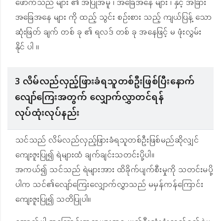
ဖောက်သည် များ ၏ အပြုအမူ ၊ အခြေအနေ များ ၊ နှင့် အခြား
အခြေအနေ များ ကို ထည့် သွင်း စဉ်းစား သည့် ကျယ်ပြန့် သော
ဆုံးဖြတ် ချက် တစ် ခု ၏ ရလဒ် တစ် ခု အနေဖြင့် မ ဖုံးလွှမ်း
နိုင် ပါ ။
3 လိမ်လည်လှည့်ဖြားခံရသူတစ်ဦးဖြစ်ပြီးနောက်
လျော်ကြေးအတွက် လျှောက်လွှာတင်ရန်
လုပ်ထုံးလုပ်နည်း
သင်သည် လိမ်လည်လှည့်ဖြားခံရသူတစ်ဦးဖြစ်မည်ဆိုလျှင်
ကျေးဇူးပြု၍ ရဲများထံ ချက်ချင်းသတင်းပို့ပါ။
အကယ်၍ သင်သည် ရဲများအား ထိခိုက်ပျက်စီးမှုကို သတင်းမပို့
ပါက သင်၏လျော်ကြေးလျှောက်လွှာသည် မမှန်ကန်ကြောင်း
ကျေးဇူးပြု၍ သတိပြုပါ။