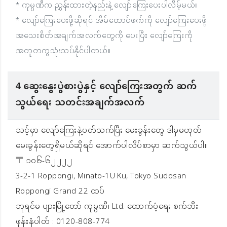
* ကုမ္ပဏီက ညွှန်းထားတဲ့နည်းနဲ့ လျော်ကြေးပေးပါလိမ့်မယ်။
* လျော်ကြေးပေးဖို့ဆိုရင် အိမ်ထောင်ဖက်ကို လျော်ကြေးပေးဖို့
အသေးစိတ်အချက်အလက်တွေကို ပေးပြီး လျော်ကြေးကို
အတူတကွသုံးသပ်နိုင်ပါတယ်။
4 ဆွေးနွေးပွဲစားပွဲနှင့် လျော်ကြေးအတွက် ဆက်
သွယ်ရေး သတင်းအချက်အလက်
သင့်မှာ လျော်ကြေးနဲ့ပတ်သက်ပြီး မေးခွန်းတွေ ဒါမှမဟုတ်
မေးခွန်းတွေရှိမယ်ဆိုရင် အောက်ပါလိပ်စာမှာ ဆက်သွယ်ပါ။
〒 ၁၀၆-၆၂၂၂၂
3-2-1 Roppongi, Minato-1U Ku, Tokyo Sudosan
Roppongi Grand 22 ထပ်
ဘုရင်မ ပျားမြို့တော် ကုမ္ပဏီ၊ Ltd. ထောက်ပံ့ရေး စက်ဘီး
ဖုန်းနံပါတ် : 0120-808-774