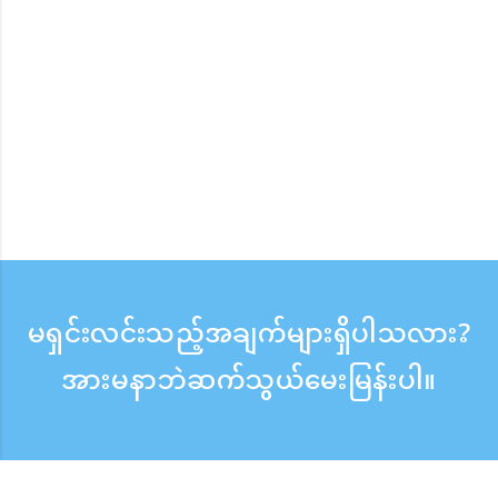
မရှင်းလင်းသည့်အချက်များရှိပါသလား?
အားမနာဘဲဆက်သွယ်မေးမြန်းပါ။