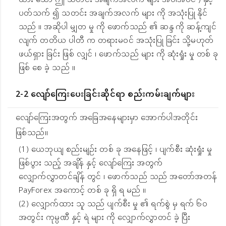
ထား သော ဤ သတင်း အချက်အလက် များ အပါအဝင် ) နှင့်
ပတ်သက် ၍ သတင်း အချက်အလက် များ ကို အသုံးပြု နိုင်
သည် ။ အဆိုပါ မျှတ မှု ကို ဖောက်သည် ၏ ဆန္ဒ ကို ဆန့်ကျင်
လျက် တတိယ ပါတီ က တရားမဝင် အသုံးပြု ခြင်း သို့မဟုတ်
ဖယ်ရှား ခြင်း ဖြစ် လျှင် ၊ ဖောက်သည် များ ကို ဆုံးရှုံး မှု တစ် ခု
ဖြစ် စေ ခဲ့ သည် ။
2-2 လျော်ကြေးပေးခြင်းဆိုင်ရာ စည်းကမ်းချက်များ
လျော်ကြေးအတွက် အခြေအနေများမှာ အောက်ပါအတိုင်း
ဖြစ်သည်။
(1) ယေဘုယျ စည်းမျဉ်း တစ် ခု အနေဖြင့် ၊ ပျက်စီး ဆုံးရှုံး မှု
ဖြစ်ပွား သည့် အချိန် နှင့် လျော်ကြေး အတွက်
လျှောက်လွှာတင်ချိန် တွင် ၊ ဖောက်သည် သည် အတော်အတန်
PayForex အကောင့် တစ် ခု ရှိ ရ မည် ။
(2) လျှောက်ထား သူ သည် ပျက်စီး မှု ၏ ရက်စွဲ မှ ရက် ၆၀
အတွင်း ကုမ္ပဏီ နှင့် ရဲ များ ကို လျှောက်လွှာတင် ခဲ့ ပြီး