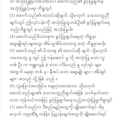
ဘဲ အသုံးပြုခြင်းအပါအဝင်) ဖောက်သည်၏ ခွင့်ပြုချက်မဲ့
အသုံးပြုခွင့်မရ) ကိစ္စတွင်
(3) ဖောက်သည်၏ တောင်းဆိုချက် သို့မဟုတ် သဘောတူညီ
ချက်တွင် ဤလုပ်ငန်းကို အသုံးပြုသူတစ်ဦး၏ ခွင့်ပြုချက်မရ
သည့်ကိစ္စတွင် စသည်ဖြင့် အသုံးပြုပါ။
(4) ဖောက်သည်မိသားစုက ခွင့်ပြုချက်မရတဲ့ ကိစ္စမှာ
ဆွေမျိုးရင်းချာတွေ၊ အိမ်သူအိမ်သားတွေ စတဲ့ ကိစ္စမှာပေါ့။
(5) ဖောက်သည် ၏ မိသားစု ၏ တောင်းဆို ချက် သို့မဟုတ်
သဘောတူ မှု တွင် ဤ ဝန်ဆောင် မှု ကို အသုံးပြု သော လူ
တစ် ဦး က ကျူးလွန် ခဲ့ သော လိမ်လည် မှု လုပ်ရပ် များ
အတွက် နေရာ တစ် ခု ၊ နီးစပ် သော ဆွေမျိုး များ ၊ အိမ်ရှင်
များ ၊ စသည် တို့ ဖြစ် သည် ။
(6) လွှဲပြောင်းပေးခြင်း၊ ချေးငှားထားသော သို့မဟုတ်
ဖောက်သည်များ၏ သဘောတူညီချက်အဖြစ် သတ်မှတ်ထား
သော ကုန်တင်ကားဖြင့် ခွင့်ပြုချက်မရသည့်အသုံးပြုမှုကိစ္စတွင်
(7) ဖောက်သည်က ဒီစည်းမျဉ်းတွေကို ချိုးဖောက်ရင် ဒါမှ
မဟုတ် ကုမ္ပဏီရဲ့ တခြား ပြဋ္ဌာန်းချက်တွေကို ချိုးဖောက်ရင်