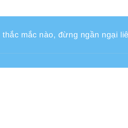
 thắc mắc nào, đừng ngần ngại liê
 Các ngày trong tuần 9:30 - 17:30
Từ nước ngoài (có phí)
+81-3-6807-5775