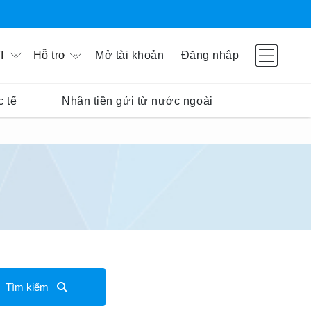
Hỗ trợ
Mở tài khoản
Đăng nhập
I
 tế
Nhận tiền gửi từ nước ngoài
Tìm kiếm