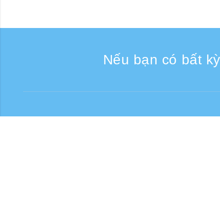
Nếu bạn có bất kỳ
Liên lạc
Giờ tiếp nhận điện thoại:
Số điện thoại miễn phí
0120-808-774