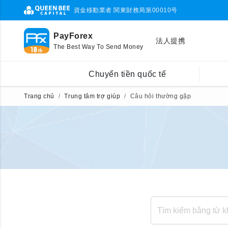
資金移動業者 関東財務局第00010号
PayForex
法人提携
The Best Way To Send Money
Chuyển tiền quốc tế
Trang chủ
Trung tâm trợ giúp
Câu hỏi thường gặp