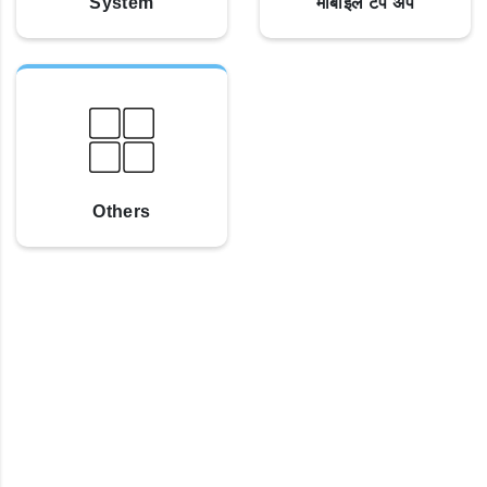
System
मोबाइल टप अप
Others