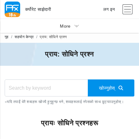
कर्पोरेट साझेदारी
लग इन
More
गृह
सहयोग केन्द्र
प्राय: सोधिने प्रश्न
प्राय: सोधिने प्रश्न
खोज्नुहोस्
※
यदि तपाइँ धेरै शब्दहरू खोज्दै हुनुहुन्छ भने, शब्दहरूलाई स्पेसको साथ छुट्यााउनुहोस्।
प्रायः सोधिने प्रश्नहरू