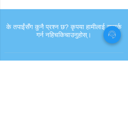
के तपाईंसँग कुनै प्रश्न छ? कृपया हामीलाई सम्पर्क
गर्न नहिचकिचाउनुहोस्।
सोधपुछ
समर्थन समय: हप्ता दिन 9:30 - 17:30
टोल फ्री नम्बर
0120-808-774
विदेशबाट (※शुल्क सहित)