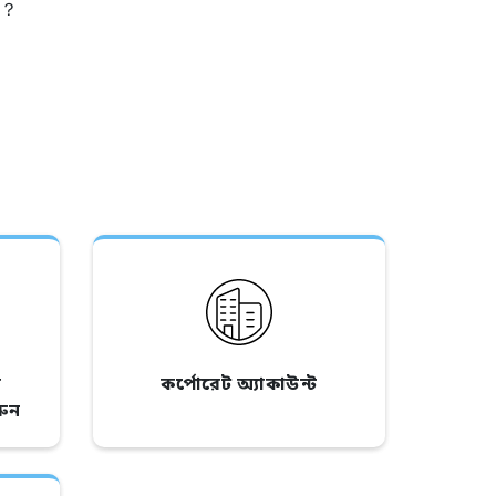
か？
র
কর্পোরেট অ্যাকাউন্ট
রুন