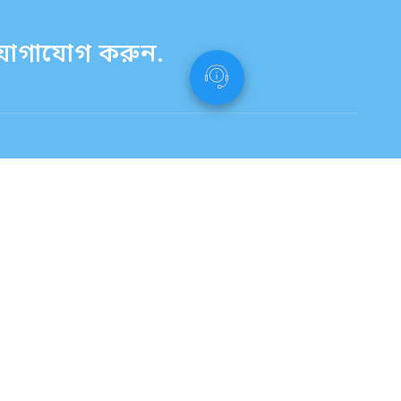
ে যোগাযোগ করুন.
অনুসন্ধান ফর্মের জন্য এখানে ক্লিক করুন
Tagalog：タガログ語
080-7008-2785