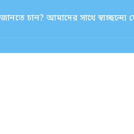
ানতে চান? আমাদের সাথে স্বাচ্ছন্দ্য
:30 - 17:30
বিদেশ থেকে (ফি সহ)
+81-3-6807-5775
বাংলা：ベンガル語
43-2785
080-3476-2785