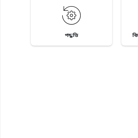
পদ্ধতি
ব