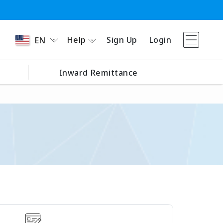
Help
Sign Up
Login
EN
Inward Remittance