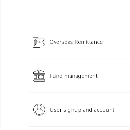
Overseas Remittance
Fund management
User signup and account