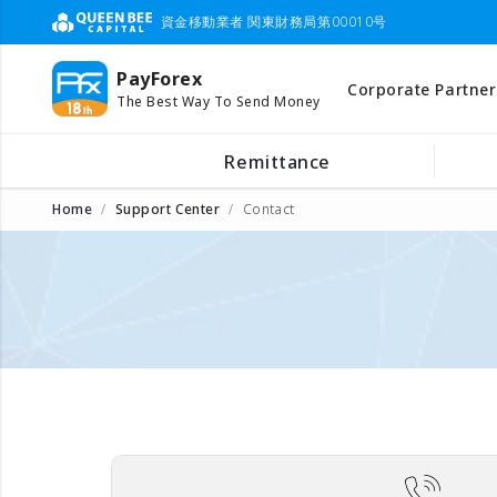
資金移動業者 関東財務局第00010号
PayForex
Corporate Partner
The Best Way To Send Money
Remittance
Home
Support Center
Contact