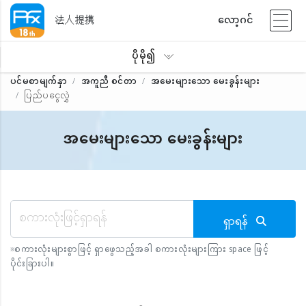
法人提携
လော့ဂင်
ပိုမို၍
ပင်မစာမျက်နှာ
အကူညီ စင်တာ
အမေးများသော မေးခွန်းများ
ပြည်ပငွေလွှဲ
အမေးများသော မေးခွန်းများ
ရှာရန်
※
စကားလုံးများစွာဖြင့် ရှာဖွေသည့်အခါ စကားလုံးများကြား space ဖြင့်
ပိုင်းခြားပါ။