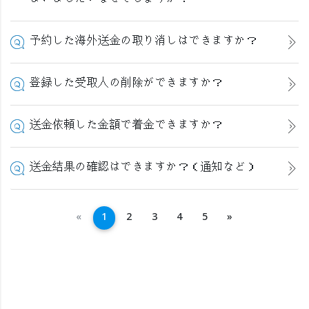
予約した海外送金の取り消しはできますか？
登録した受取人の削除ができますか？
送金依頼した金額で着金できますか？
送金結果の確認はできますか？（通知など）
အနောက်သို့
ရှေ့သို့
«
1
2
3
4
5
»