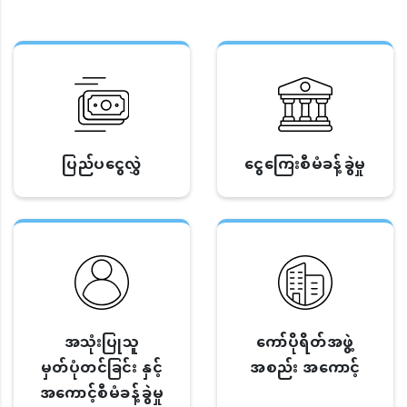
ပြည်ပငွေလွှဲ
ငွေကြေးစီမံခန့်ခွဲမှု
အသုံးပြုသူ
ကော်ပိုရိတ်အဖွဲ့
မှတ်ပုံတင်ခြင်း နှင့်
အစည်း အကောင့်
အကောင့်စီမံခန့်ခွဲမှု