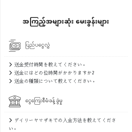
အကြည့်အများဆုံး မေးခွန်းများ
ပြည်ပငွေလွှဲ
送金受付時間を教えてください。
送金にはどの位時間がかかりますか?
送金の種類について教えてください。
ငွေကြေးစီမံခန့်ခွဲမှု
デイリーヤマザキでの入金方法を教えてくださ
い。