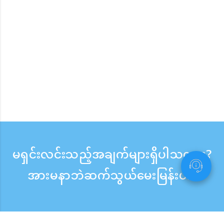
မရှင်းလင်းသည့်အချက်များရှိပါသလား?
အားမနာဘဲဆက်သွယ်မေးမြန်းပါ။