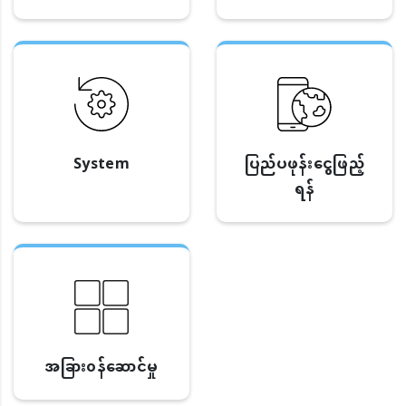
System
ပြည်ပဖုန်းငွေဖြည့်
ရန်
အခြား၀န်ဆောင်မှု