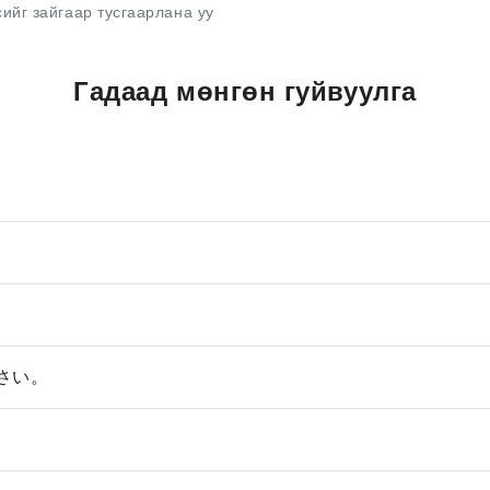
сийг зайгаар тусгаарлана уу
Гадаад мөнгөн гуйвуулга
さい。