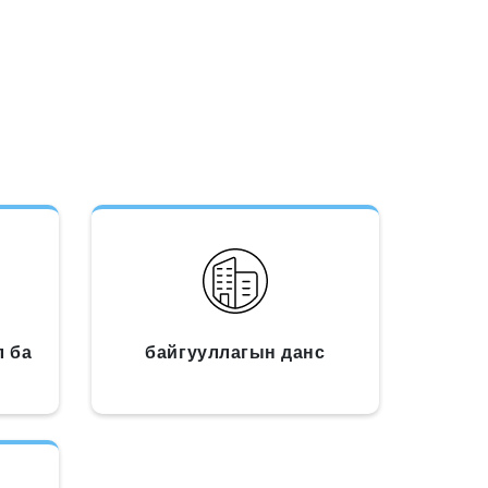
л ба
байгууллагын данс