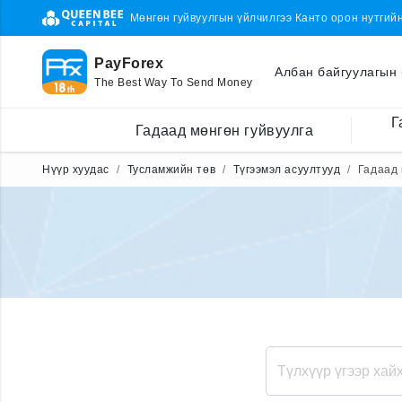
Мөнгөн гуйвуулгын үйлчилгээ Канто орон нутгий
PayForex
Албан байгуулагын 
The Best Way To Send Money
Г
Гадаад мөнгөн гуйвуулга
Нүүр хуудас
Тусламжийн төв
Түгээмэл асуултууд
Гадаад 