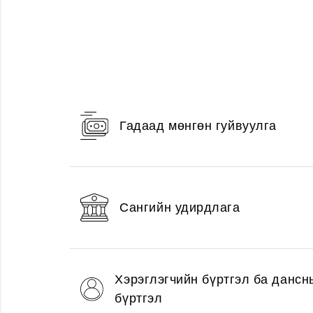
Гадаад мөнгөн гуйвуулга
Сангийн удирдлага
Хэрэглэгчийн бүртгэл ба дансн
бүртгэл