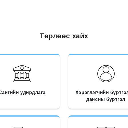
Төрлөөс хайх
Сангийн удирдлага
Хэрэглэгчийн бүртгэ
дансны бүртгэл