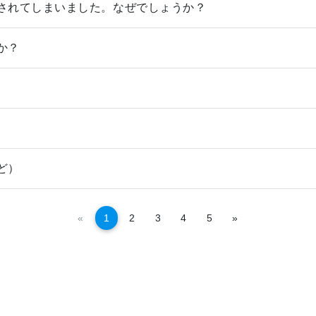
されてしまいました。なぜでしょうか？
か？
ど）
Урагшаа
Дараагийн
«
1
2
3
4
5
»