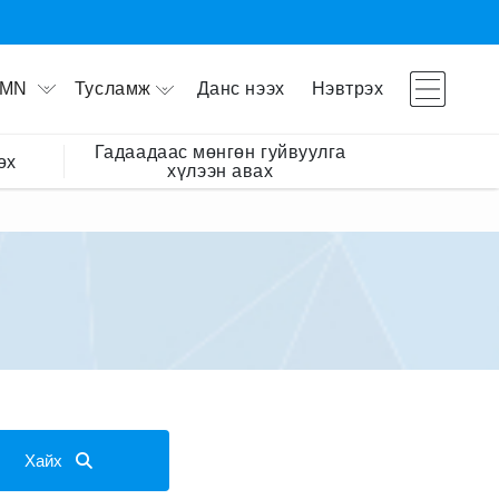
Тусламж
Данс нээх
Нэвтрэх
MN
Гадаадаас мөнгөн гуйвуулга
өх
хүлээн авах
Хайх