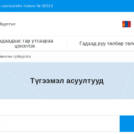
н санхүүгийн товчоо № 00010
бүртгэл
адаадаас гар утсаараа
Гадаад руу төлбөр төл
цэнэглэх
мөнгөн гуйвуулга
Түгээмэл асуултууд