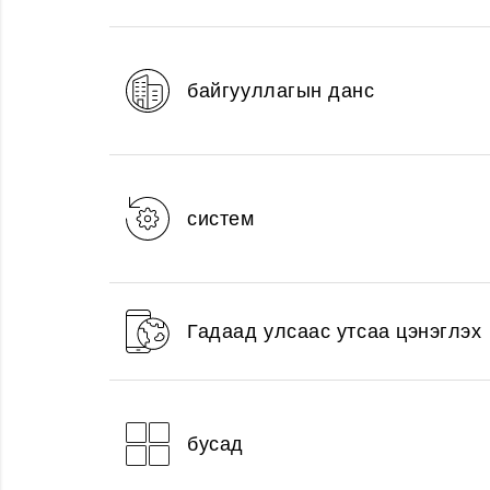
байгууллагын данс
систем
Гадаад улсаас утсаа цэнэглэх
бусад