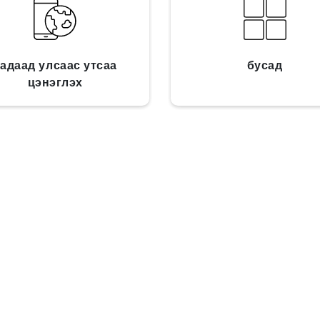
адаад улсаас утсаа
бусад
цэнэглэх