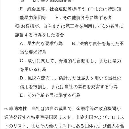
員 D．暴力団関係企業
E．総会屋等、社会運動等標ぼうゴロまたは特殊知
能暴力集団等 F．その他前各号に準ずる者
③ お客様が、自らまたは第三者を利用して次の各号に
該当する行為をした場合
A．暴力的な要求行為 B．法的な責任を超えた不
当な要求行為
C．取引に関して、脅迫的な言動をし、または暴力
を用いる行為
D．風説を流布し、偽計または威力を用いて当社の
信用を毀損し、または当社の業務を妨害する行為
E．その他前各号に準ずる行為
e.
非適格性
当社は独自の裁量で、金融庁等の政府機関が
適時発行する特定重要国民リスト、非協力国およびテロリス
トのリスト、またその他のリストにある団体および個人を含