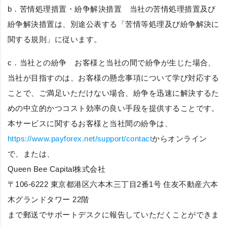
b．
苦情処理措置・紛争解決措置
当社の苦情処理措置及び
紛争解決措置は、別途公表する「苦情等処理及び紛争解決に
関する規則」に従います。
c．
当社との紛争
お客様と当社の間で紛争が生じた場合、
当社が目指すのは、お客様の懸念事項について学び対応する
ことで、ご満足いただけない場合、紛争を迅速に解決するた
めの中立的かつコスト効率の良い手段を提供することです。
本サービスに関するお客様と当社間の紛争は、
https://www.payforex.net/support/contact
からオンライン
で、または、
Queen Bee Capital株式会社
〒106-6222 東京都港区六本木三丁目2番1号 住友不動産六本
木グランドタワー 22階
まで郵送でサポートデスクに報告していただくことができま