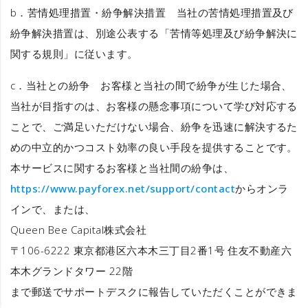
b．
苦情処理措置・紛争解決措置
当社の苦情処理措置及び
紛争解決措置は、別途公表する「苦情等処理及び紛争解決に
関する規則」に従います。
c．
当社との紛争
お客様と当社の間で紛争が生じた場合、
当社が目指すのは、お客様の懸念事項について学び対応する
ことで、ご満足いただけない場合、紛争を迅速に解決するた
めの中立的かつコスト効率の良い手段を提供することです。
本サービスに関するお客様と当社間の紛争は、
https://www.payforex.net/support/contact
からオンラ
インで、または、
Queen Bee Capital株式会社
〒106-6222 東京都港区六本木三丁目2番1号 住友不動産六
本木グランドタワー 22階
まで郵送でサポートデスクに報告していただくことができま