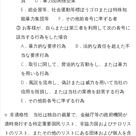
員 D．暴力団関係企業
E．総会屋等、社会運動等標ぼうゴロまたは特殊知
能暴力集団等 F．その他前各号に準ずる者
③ お客様が、自らまたは第三者を利用して次の各号に
該当する行為をした場合
A．暴力的な要求行為 B．法的な責任を超えた不
当な要求行為
C．取引に関して、脅迫的な言動をし、または暴力
を用いる行為
D．風説を流布し、偽計または威力を用いて当社の
信用を毀損し、または当社の業務を妨害する行為
E．その他前各号に準ずる行為
e.
非適格性
当社は独自の裁量で、金融庁等の政府機関が
適時発行する特定重要国民リスト、非協力国およびテロリス
トのリスト、またその他のリストにある団体および個人を含