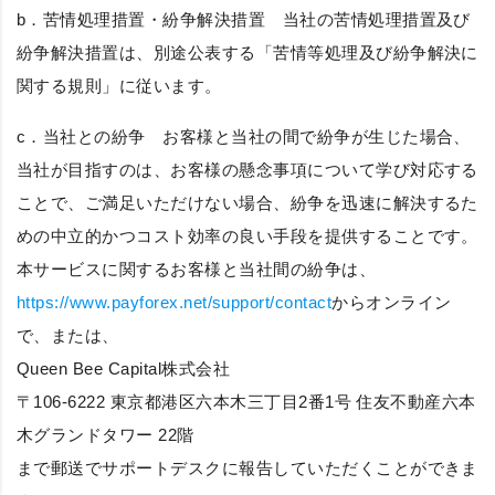
b．
苦情処理措置・紛争解決措置
当社の苦情処理措置及び
紛争解決措置は、別途公表する「苦情等処理及び紛争解決に
関する規則」に従います。
c．
当社との紛争
お客様と当社の間で紛争が生じた場合、
当社が目指すのは、お客様の懸念事項について学び対応する
ことで、ご満足いただけない場合、紛争を迅速に解決するた
めの中立的かつコスト効率の良い手段を提供することです。
本サービスに関するお客様と当社間の紛争は、
https://www.payforex.net/support/contact
からオンライン
で、または、
Queen Bee Capital株式会社
〒106-6222 東京都港区六本木三丁目2番1号 住友不動産六本
木グランドタワー 22階
まで郵送でサポートデスクに報告していただくことができま