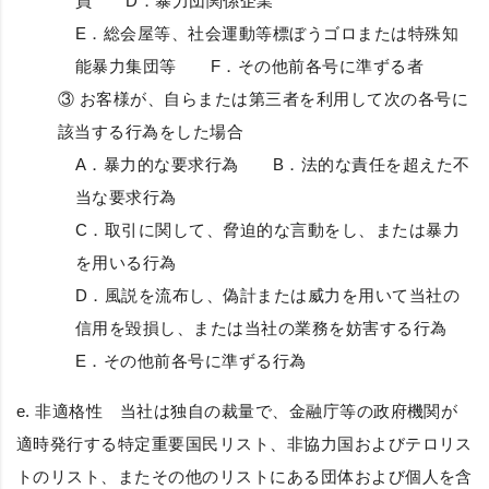
員 D．暴力団関係企業
E．総会屋等、社会運動等標ぼうゴロまたは特殊知
能暴力集団等 F．その他前各号に準ずる者
③ お客様が、自らまたは第三者を利用して次の各号に
該当する行為をした場合
A．暴力的な要求行為 B．法的な責任を超えた不
当な要求行為
C．取引に関して、脅迫的な言動をし、または暴力
を用いる行為
D．風説を流布し、偽計または威力を用いて当社の
信用を毀損し、または当社の業務を妨害する行為
E．その他前各号に準ずる行為
e.
非適格性
当社は独自の裁量で、金融庁等の政府機関が
適時発行する特定重要国民リスト、非協力国およびテロリス
トのリスト、またその他のリストにある団体および個人を含