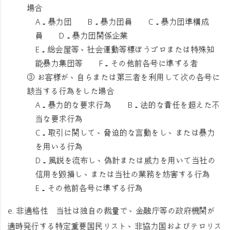
場合
A．暴力団 B．暴力団員 C．暴力団準構成
員 D．暴力団関係企業
E．総会屋等、社会運動等標ぼうゴロまたは特殊知
能暴力集団等 F．その他前各号に準ずる者
③ お客様が、自らまたは第三者を利用して次の各号に
該当する行為をした場合
A．暴力的な要求行為 B．法的な責任を超えた不
当な要求行為
C．取引に関して、脅迫的な言動をし、または暴力
を用いる行為
D．風説を流布し、偽計または威力を用いて当社の
信用を毀損し、または当社の業務を妨害する行為
E．その他前各号に準ずる行為
e.
非適格性
当社は独自の裁量で、金融庁等の政府機関が
適時発行する特定重要国民リスト、非協力国およびテロリス