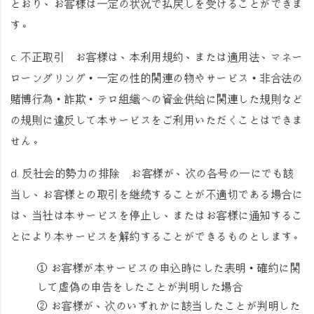
とおり、お客様は一定の状況で払戻しを受けることができま
す。
c.
不正取引
お客様は、本利用規約、または適用法、マネー
ローンダリング・一定の性的関連の物やサービス・非合法の
賭博行為・詐欺・テロ組織への資金供給に関連した規則など
の規則に違反して本サービスをご利用いただくことはできま
せん。
d.
反社会的勢力の排除
お客様が、次の各号の一にでも該
当し、お客様との取引を継続することが不適切である場合に
は、当社は本サービスを停止し、またはお客様に通知するこ
とにより本サービスを解約することができるものとします。
① お客様が本サービスの申込時にした表明・確約に関
して虚偽の申告をしたことが判明した場合
② お客様が、次のいずれかに該当したことが判明した