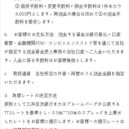
② 組戻手数料・変更手数料・照会手数料は1件あたり
4,000円とします。再送金の場合は改めて①の送金手
数料を徴収します。
b.
お客様のお支払方法
送金する資金は銀行振込・口座
振替、金融機関ATM、コンビニエンスストア等を通じて当社
が指定する送金資金受入専用の当社口座へご入金いただきま
す。入金に係る手数料はお客様負担とします。
c.
取扱通貨
当社所定の外貨へ両替のうえ送金金額を指定
いただきます。
d.
為替レートの決定方法
原則として三井住友銀行またはブルームバーグが公表する
TTSレートを基準とし、0.5％～30％のスプレッドを上乗せ
したレートをお客様に提示します。お客様への提示レートは