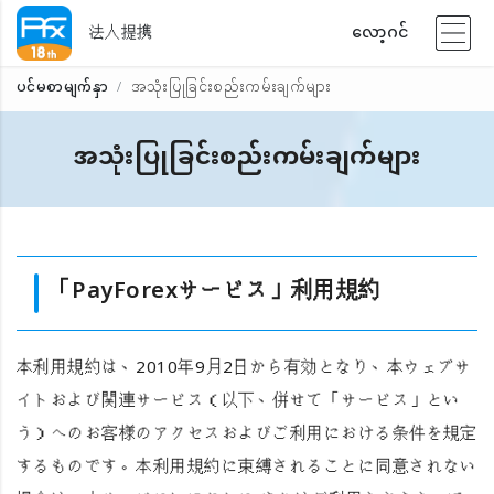
法人提携
လော့ဂင်
ပင်မစာမျက်နှာ
အသုံးပြုခြင်းစည်းကမ်းချက်များ
အသုံးပြုခြင်းစည်းကမ်းချက်များ
「PayForexサービス」利用規約
本利用規約は、
2010年9月2日
から有効となり、本ウェブサ
イトおよび関連サービス（以下、併せて「サービス」とい
う）へのお客様のアクセスおよびご利用における条件を規定
するものです。本利用規約に束縛されることに同意されない