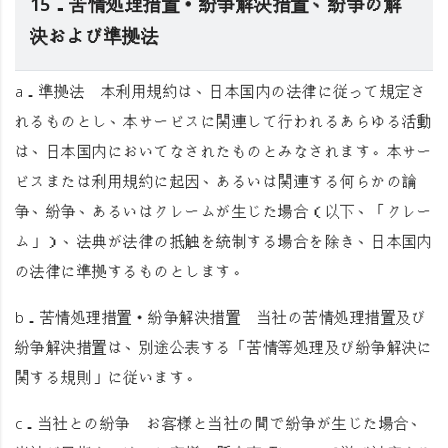
15．苦情処理措置・紛争解決措置、紛争の解
決および準拠法
a．
準拠法
本利用規約は、日本国内の法律に従って規定さ
れるものとし、本サービスに関連して行われるあらゆる活動
は、日本国内においてなされたものとみなされます。本サー
ビスまたは利用規約に起因、あるいは関連する何らかの論
争、紛争、あるいはクレームが生じた場合（以下、「クレー
ム」）、法典が法律の抵触を統制する場合を除き、日本国内
の法律に準拠するものとします。
b．
苦情処理措置・紛争解決措置
当社の苦情処理措置及び
紛争解決措置は、別途公表する「苦情等処理及び紛争解決に
関する規則」に従います。
c．
当社との紛争
お客様と当社の間で紛争が生じた場合、