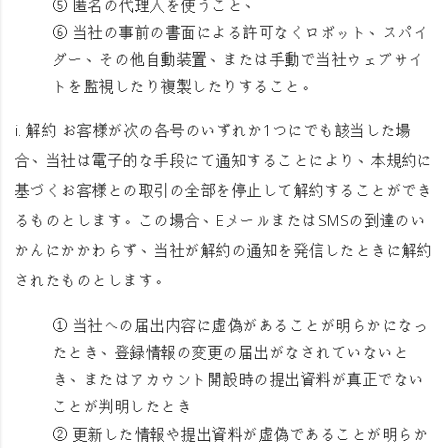
⑤ 匿名の代理人を使うこと、
⑥ 当社の事前の書面による許可なくロボット、スパイ
ダー、その他自動装置、または手動で当社ウェブサイ
トを監視したり複製したりすること。
i.
解約
お客様が次の各号のいずれか1つにでも該当した場
合、当社は電子的な手段にて通知することにより、本規約に
基づくお客様との取引の全部を停止して解約することができ
るものとします。この場合、EメールまたはSMSの到達のい
かんにかかわらず、当社が解約の通知を発信したときに解約
されたものとします。
① 当社への届出内容に虚偽があることが明らかになっ
たとき、登録情報の変更の届出がなされていないと
き、またはアカウント開設時の提出資料が真正でない
ことが判明したとき
② 更新した情報や提出資料が虚偽であることが明らか