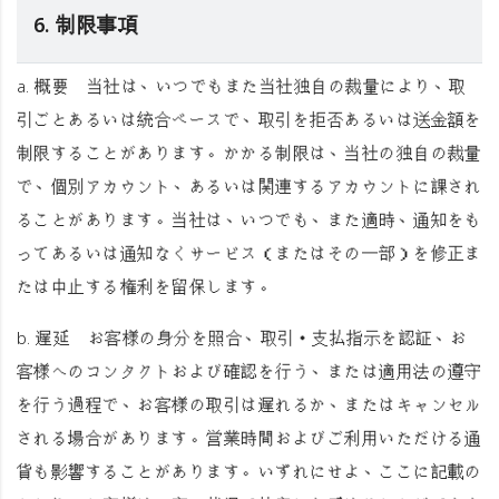
6. 制限事項
a.
概要
当社は、いつでもまた当社独自の裁量により、取
引ごとあるいは統合ベースで、取引を拒否あるいは送金額を
制限することがあります。かかる制限は、当社の独自の裁量
で、個別アカウント、あるいは関連するアカウントに課され
ることがあります。当社は、いつでも、また適時、通知をも
ってあるいは通知なくサービス（またはその一部）を修正ま
たは中止する権利を留保します。
b.
遅延
お客様の身分を照合、取引・支払指示を認証、お
客様へのコンタクトおよび確認を行う、または適用法の遵守
を行う過程で、お客様の取引は遅れるか、またはキャンセル
される場合があります。営業時間およびご利用いただける通
貨も影響することがあります。いずれにせよ、ここに記載の