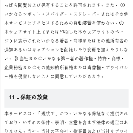
っぱら閲覧および保有することを許可されます。また、 ①
いかなるロボット・スパイダー・スクレーパーまたはその他
本サービスにアクセスするための自動装置を使わない、②
本ウェブサイト上（または印刷した本ウェブサイトのペー
ジ）に表示されたいかなる著者・商標またはその他所有者の
通知あるいはキャプションを削除したり変更を加えたりしな
い、③ 当社またはいかなる第三者の著作権・特許・商標・
企業秘密またはその他知的所有権または肖像権・プライバシ
ー権を侵害しないことに同意していただきます。
11．保証の放棄
本サービスは、「現状で」かつ、いかなる保証なく提供され
ており、いずれの条件、表明、含意を含まず法律の規定はあ
りません。当社、当社の子会社、従業員および当社サプライ