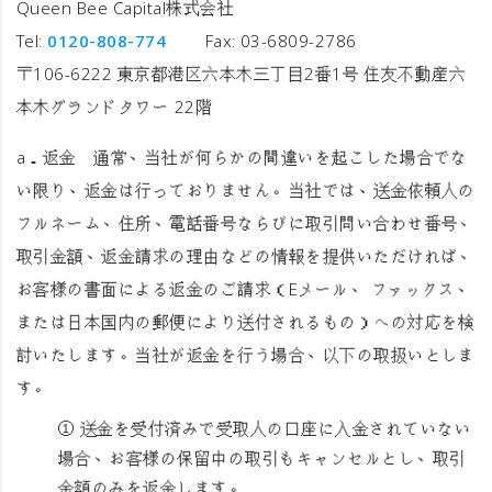
Queen Bee Capital株式会社
Tel:
0120-808-774
Fax: 03-6809-2786
〒106-6222 東京都港区六本木三丁目2番1号 住友不動産六
本木グランドタワー 22階
a．
返金
通常、当社が何らかの間違いを起こした場合でな
い限り、返金は行っておりません。当社では、送金依頼人の
フルネーム、住所、電話番号ならびに取引問い合わせ番号、
取引金額、返金請求の理由などの情報を提供いただければ、
お客様の書面による返金のご請求（Eメール、 ファックス、
または日本国内の郵便により送付されるもの）への対応を検
討いたします。当社が返金を行う場合、以下の取扱いとしま
す。
① 送金を受付済みで受取人の口座に入金されていない
場合、お客様の保留中の取引もキャンセルとし、取引
金額のみを返金します。