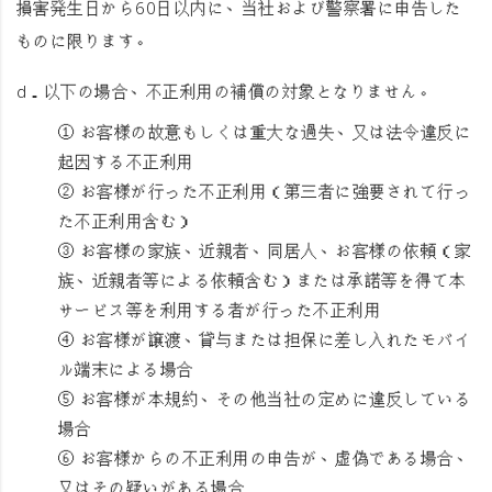
損害発生日から60日以内に、当社および警察署に申告した
ものに限ります。
d．以下の場合、不正利用の補償の対象となりません。
① お客様の故意もしくは重大な過失、又は法令違反に
起因する不正利用
② お客様が行った不正利用（第三者に強要されて行っ
た不正利用含む）
③ お客様の家族、近親者、同居人、お客様の依頼（家
族、近親者等による依頼含む）または承諾等を得て本
サービス等を利用する者が行った不正利用
④ お客様が譲渡、貸与または担保に差し入れたモバイ
ル端末による場合
⑤ お客様が本規約、その他当社の定めに違反している
場合
⑥ お客様からの不正利用の申告が、虚偽である場合、
又はその疑いがある場合