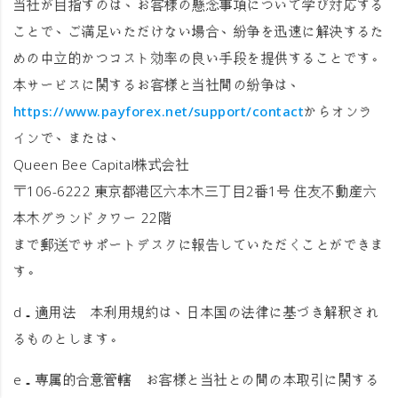
当社が目指すのは、お客様の懸念事項について学び対応する
ことで、ご満足いただけない場合、紛争を迅速に解決するた
めの中立的かつコスト効率の良い手段を提供することです。
本サービスに関するお客様と当社間の紛争は、
https://www.payforex.net/support/contact
からオンラ
インで、または、
Queen Bee Capital株式会社
〒106-6222 東京都港区六本木三丁目2番1号 住友不動産六
本木グランドタワー 22階
まで郵送でサポートデスクに報告していただくことができま
す。
d．
適用法
本利用規約は、日本国の法律に基づき解釈され
るものとします。
e．
専属的合意管轄
お客様と当社との間の本取引に関する