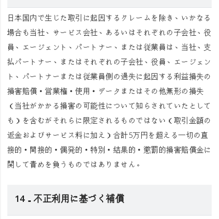
日本国内で生じた取引に起因するクレームを除き、いかなる
場合も当社、サービス会社、あるいはそれぞれの子会社、役
員、エージェント、パートナー、または従業員は、当社、支
払パートナー、またはそれぞれの子会社、役員、エージェン
ト、パートナーまたは従業員側の過失に起因する利益損失の
損害賠償・営業権・使用・データまたはその他無形の損失
（当社がかかる損害の可能性について知らされていたとして
も）を含むがそれらに限定されるものではない（取引金額の
返金およびサービス料に加え）合計5万円を超える一切の直
接的・間接的・偶発的・特別・結果的・懲罰的損害賠償金に
関して責めを負うものではありません。
14．不正利用に基づく補償