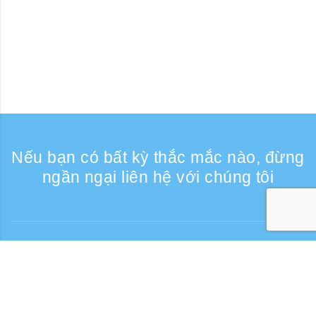
Nếu bạn có bất kỳ thắc mắc nào, đừng
ngần ngại liên hệ với chúng tôi
8月 2026
8月 2026
8月 2026
Liên lạc
月
月
月
火
火
火
水
水
水
木
木
木
金
金
金
土
土
土
日
日
日
1
1
1
2
2
2
Giờ tiếp nhận điện thoại: Các ngày trong
tuần 9:30 - 17:30
3
3
3
4
4
4
5
5
5
6
6
6
8
8
8
9
9
9