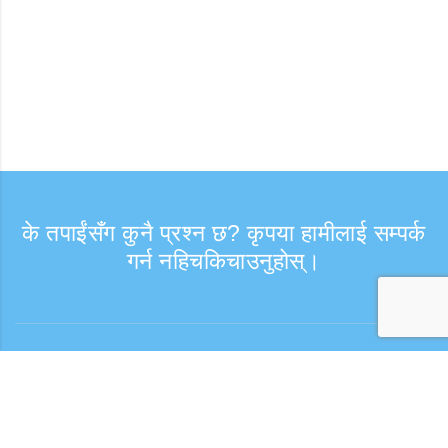
के तपाईंसँग कुनै प्रश्न छ? कृपया हामीलाई सम्पर्क
गर्न नहिचकिचाउनुहोस्।
8月 2026
8月 2026
8月 2026
सोधपुछ
月
月
月
火
火
火
水
水
水
木
木
木
金
金
金
土
土
土
日
日
日
1
1
1
2
2
2
समर्थन समय: हप्ता दिन 9:30 - 17:30