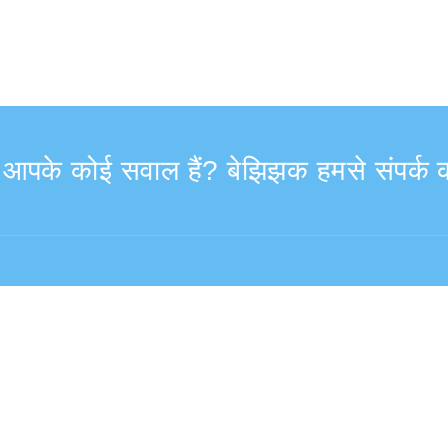
ा आपके कोई सवाल हैं? बेझिझक हमसे संपर्क क
9:30–17:30
विदेश से (शुल्क सहित)
+81-3-6807-5775