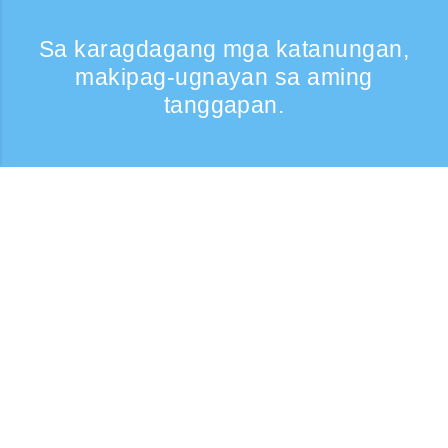
Sa karagdagang mga katanungan,
makipag-ugnayan sa aming
tanggapan.
Kumontak
Support: Weekdays 9:30 -17:30
Toll-free number
0120-808-774
From overseas (※may bayad)