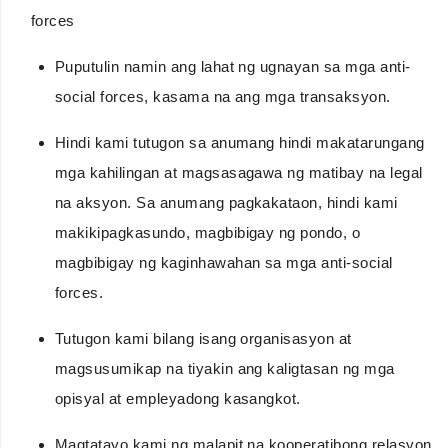
forces
Puputulin namin ang lahat ng ugnayan sa mga anti-
social forces, kasama na ang mga transaksyon.
Hindi kami tutugon sa anumang hindi makatarungang
mga kahilingan at magsasagawa ng matibay na legal
na aksyon. Sa anumang pagkakataon, hindi kami
makikipagkasundo, magbibigay ng pondo, o
magbibigay ng kaginhawahan sa mga anti-social
forces.
Tutugon kami bilang isang organisasyon at
magsusumikap na tiyakin ang kaligtasan ng mga
opisyal at empleyadong kasangkot.
Magtatayo kami ng malapit na kooperatibong relasyon