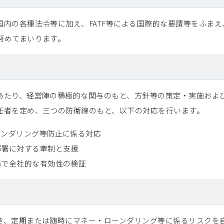
内の各種法令等に加え、FATF等による国際的な要請等をふま
努めてまいります。
あたり、経営陣の積極的な関与のもと、方針等の策定・実施およ
任者を定め、三つの防衛線のもと、以下の対応を行います。
ーンダリング等防止に係る対応
部署に対する牽制と支援
場で全社的な有効性の検証
き、定期または随時にマネー・ローンダリング等に係るリスクを