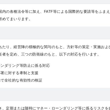
国内の各種法令等に加え、FATF等による国際的な要請等をふま
努めてまいります。
あたり、経営陣の積極的な関与のもと、方針等の策定・実施およ
任者を定め、三つの防衛線のもと、以下の対応を行います。
ーンダリング等防止に係る対応
部署に対する牽制と支援
場で全社的な有効性の検証
き、定期または随時にマネー・ローンダリング等に係るリスクを