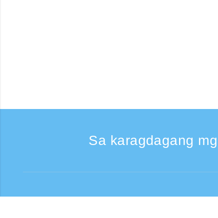
Sa karagdagang mg
Kumontak
Support: Weekdays 9: