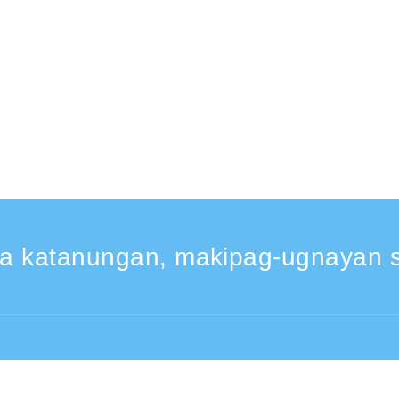
a katanungan, makipag-ugnayan s
30 -17:30