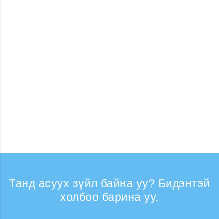
Танд асуух зүйл байна уу? Бидэнтэй
холбоо барина уу.