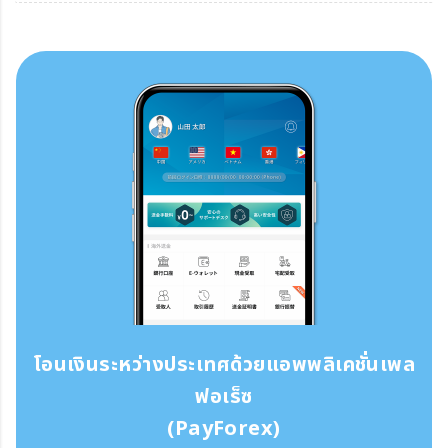
โอนเงินระหว่างประเทศด้วยแอพพลิเคชั่นเพล
ฟอเร็ซ
(PayForex)