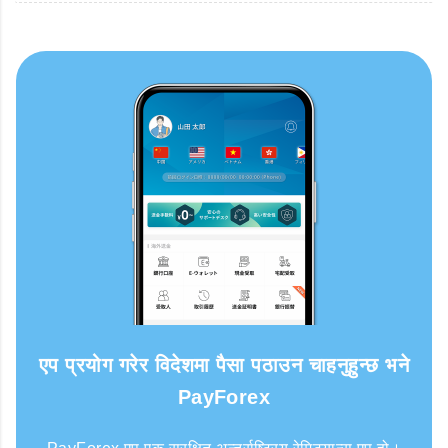
एप प्रयोग गरेर विदेशमा पैसा पठाउन चाहनुहुन्छ भने
PayForex