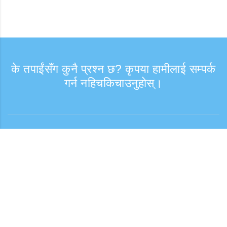
के तपाईंसँग कुनै प्रश्न छ? कृपया हामीलाई सम्पर्क
गर्न नहिचकिचाउनुहोस्।
सोधपुछ
समर्थन समय: हप्ता दिन 9:30 - 17:30
टोल फ्री नम्बर
0120-808-774