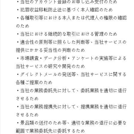
・当社のアカウント登録のお申し込み受付のため
・犯罪収益移転防止法に基づく本人確認のため
・各種取引等における本人または代理人の権限の確認
のため
・当社における継続的な取引における管理のため
・適合性の原則等に照らした判断等、当社サービスの
提供にかかる妥当性の判断のため
・市場調査・データ分析・アンケートの実施等による
当社サービスの研究や開発のため
・ダイレクトメールの発送等、当社サービスに関する
各種ご提案のため
・当社の業務委託先に対して、委託業務を適切に遂行
させるため
・当社の業務提携先に対して、提携業務を適切に遂行
させるため
・景品類の送付のため等、適切な業務の遂行に必要な
範囲で業務委託先に委託するため