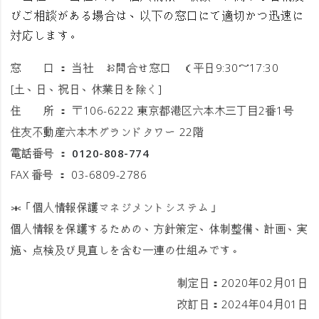
びご相談がある場合は、以下の窓口にて適切かつ迅速に
対応します。
窓 口 ： 当社 お問合せ窓口 （平日9:30～17:30
[土、日、祝日、休業日を除く]
住 所 ： 〒106-6222 東京都港区六本木三丁目2番1号
住友不動産六本木グランドタワー 22階
電話番号 ：
0120-808-774
FAX 番号 ： 03-6809-2786
＊「個人情報保護マネジメントシステム」
個人情報を保護するための、方針策定、体制整備、計画、実
施、点検及び見直しを含む一連の仕組みです。
制定日：2020年02月01日
改訂日：2024年04月01日