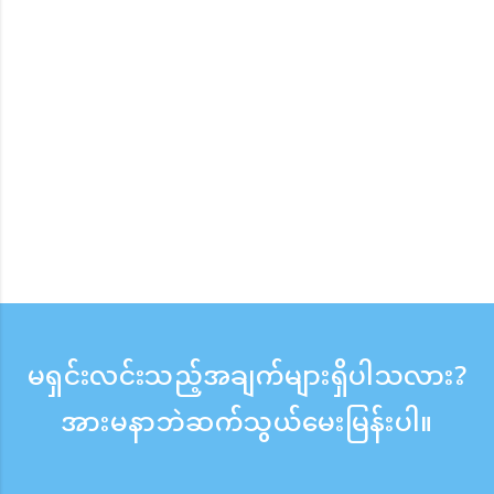
မရှင်းလင်းသည့်အချက်များရှိပါသလား?
အားမနာဘဲဆက်သွယ်မေးမြန်းပါ။