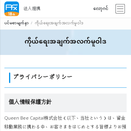
法人提携
လော့ဂင်
ပင်မစာမျက်နှာ
ကိုယ်ရေးအချက်အလက်မူဝါဒ
ကိုယ်ရေးအချက်အလက်မူဝါဒ
プライバシーポリシー
個人情報保護方針
Queen Bee Capital株式会社（以下、当社という）は、資金
移動業務に携わる中、お客さまをはじめとする皆様よりお預