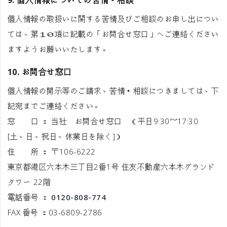
9. 個人情報についての苦情・相談
個人情報の取扱いに関する苦情及びご相談のお申し出につい
ては、第１０項に記載の「お問合せ窓口」へご連絡ください
ますようお願いいたします。
10. お問合せ窓口
個人情報の開示等のご請求、苦情・相談につきましては、下
記宛までご連絡ください。
窓 口 ： 当社 お問合せ窓口 （平日9:30～17:30
[土、日、祝日、休業日を除く]）
住 所 ： 〒106-6222
東京都港区六本木三丁目2番1号 住友不動産六本木グランド
タワー 22階
電話番号 ：
0120-808-774
FAX 番号 ：03-6809-2786