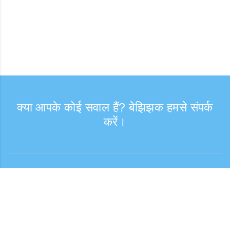
क्या आपके कोई सवाल हैं? बेझिझक हमसे संपर्क
करें।
संपर्क
कस्टमर सपोर्ट: सोमवार—शुक्रवार, 9:30–17:30
टोल-फ्री नंबर