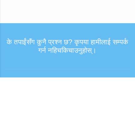
के तपाईंसँग कुनै प्रश्न छ? कृपया हामीलाई सम्पर्क
गर्न नहिचकिचाउनुहोस्।
सोधपुछ
समर्थन समय: हप्ता दिन 9:30 - 17:30
टोल फ्री नम्बर
0120-808-774