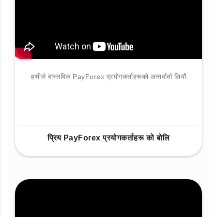
हामीले वास्तविक PayForex प्रयोगकर्ताहरूको अन्तर्वार्ता लियौं
प्रिय PayForex प्रयोगकर्ताहरू को बोलि