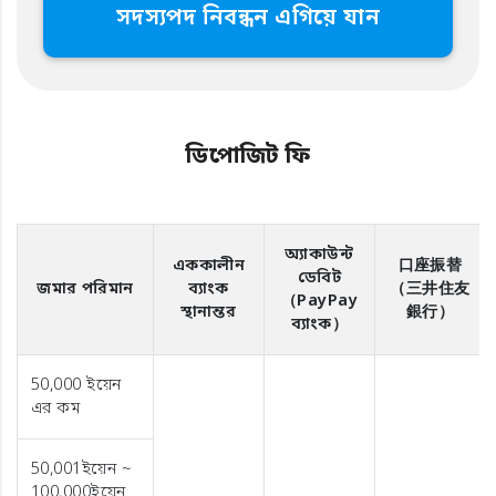
সদস্যপদ নিবন্ধন এগিয়ে যান
ডিপোজিট ফি
অ্যাকাউন্ট
এককালীন
口座振替
ডেবিট
জমার পরিমান
ব্যাংক
（三井住友
（PayPay
স্থানান্তর
銀行）
ব্যাংক）
50,000 ইয়েন
এর কম
50,001ইয়েন ~
100,000ইয়েন