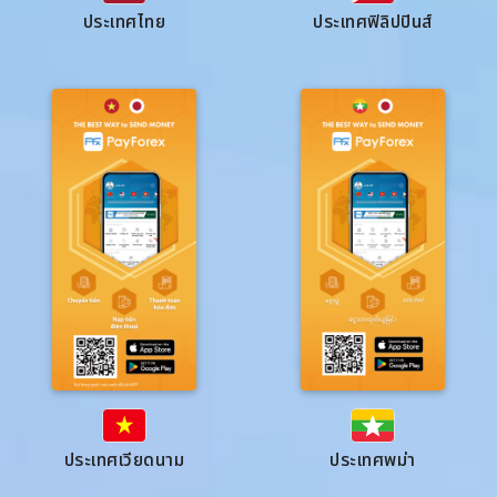
ประเทศไทย
ประเทศฟิลิปปินส์
ประเทศเวียดนาม
ประเทศพม่า