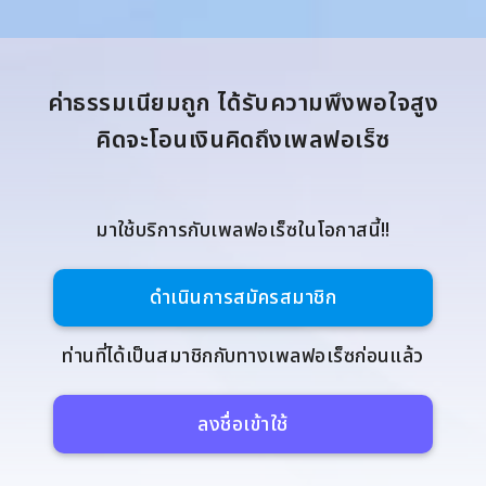
ค่าธรรมเนียมถูก ได้รับความพึงพอใจสูง
คิดจะโอนเงินคิดถึงเพลฟอเร็ซ
มาใช้บริการกับเพลฟอเร็ซในโอกาสนี้!!
ดำเนินการสมัครสมาชิก
ท่านที่ได้เป็นสมาชิกกับทางเพลฟอเร็ซก่อนแล้ว
ลงชื่อเข้าใช้