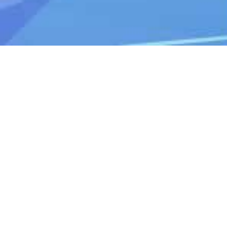
Sa karagdagang mga katanungan,
makipag-ugnayan sa aming
tanggapan.
Kumontak
Support: Weekdays 9:30 -17:30