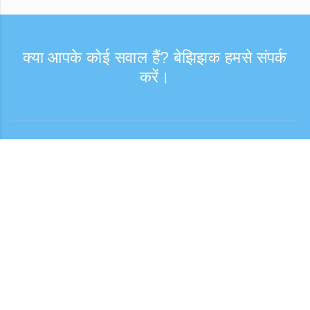
क्या आपके कोई सवाल हैं? बेझिझक हमसे संपर्क
करें।
संपर्क
कस्टमर सपोर्ट: सोमवार—शुक्रवार, 9:30–17:30
टोल-फ्री नंबर
0120-808-774
विदेश से (शुल्क सहित)