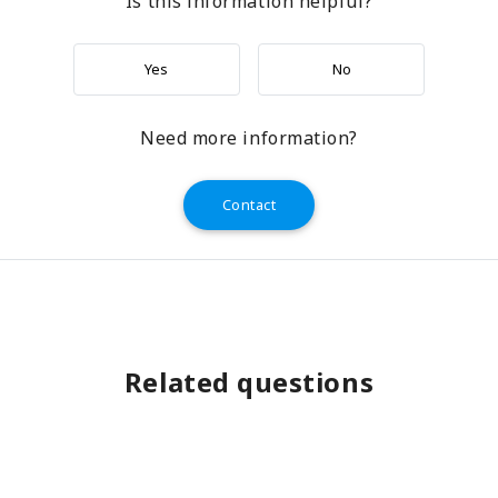
Is this information helpful?
Yes
No
Need more information?
Contact
Related questions