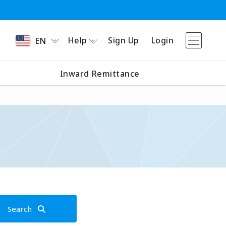
Help
Sign Up
Login
EN
Inward Remittance
Search