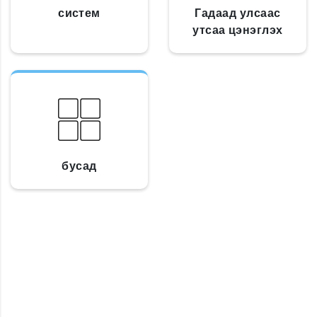
систем
Гадаад улсаас
утсаа цэнэглэх
бусад