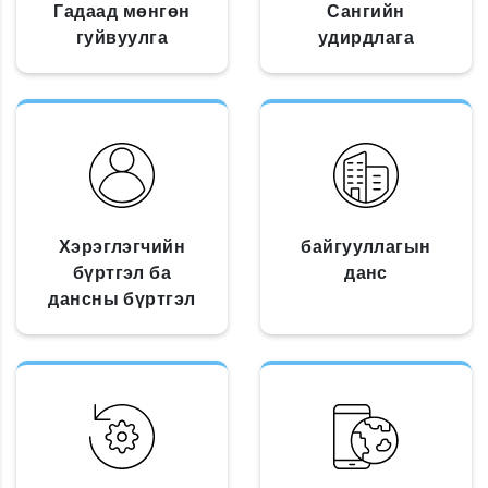
Гадаад мөнгөн
Сангийн
гуйвуулга
удирдлага
Хэрэглэгчийн
байгууллагын
бүртгэл ба
данс
дансны бүртгэл