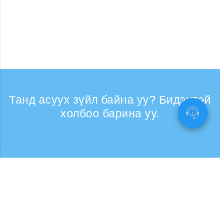
Танд асуух зүйл байна уу? Бидэнтэй
холбоо барина уу.
Лавлагаа
Утасны дуудлага хүлээн авах цаг: Ажлын
өдрүүдэд 9:30 - 17:30