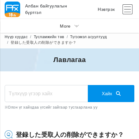
Албан байгуулагын
Нэвтрэх
бүртгэл
More
Нүүр хуудас
Тусламжийн төв
Түгээмэл асуултууд
登録した受取人の削除ができますか？
Лавлагаа
Хайх
※
Олон үг хайхдаа үгсийг зайгаар тусгаарлана уу
登録した受取人の削除ができますか？