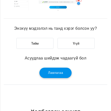
Энэхүү мэдээлэл нь танд хэрэг болсон уу?
Тийм
Үгүй
Асуудлаа шийдэж чадаагүй бол
Лавлагаа