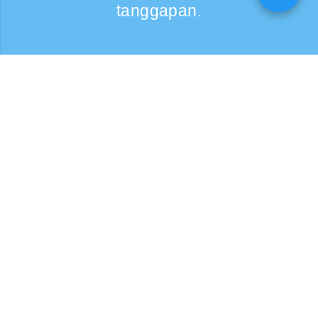
tanggapan.
Kumontak
Support: Weekdays 9:30 -17:30
Toll-free number
0120-808-774
From overseas (※may bayad)
+81-3-6807-5775
Pindutin para sa inquiry form