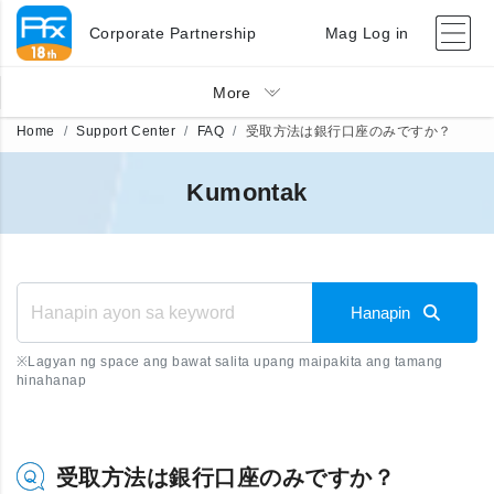
Corporate Partnership
Mag Log in
More
Home
Support Center
FAQ
受取方法は銀行口座のみですか？
Kumontak
Hanapin
※
Lagyan ng space ang bawat salita upang maipakita ang tamang
hinahanap
受取方法は銀行口座のみですか？