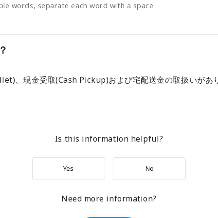
iple words, separate each word with a space
？
llet)、現金受取(Cash Pickup)および宅配送金の取
Is this information helpful?
Yes
No
Need more information?