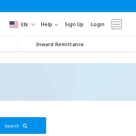
Help
Sign Up
Login
EN
Inward Remittance
Search