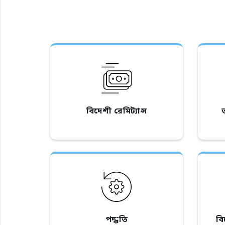
বিদেশী রেমিট্যান্স
পদ্ধতি
ব