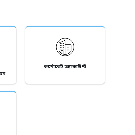
র
কর্পোরেট অ্যাকাউন্ট
রুন