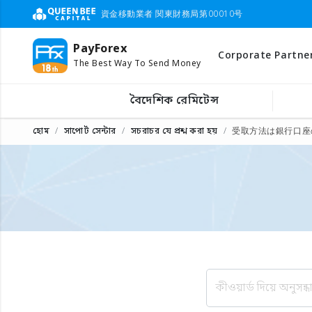
資金移動業者 関東財務局第00010号
PayForex
Corporate Partne
The Best Way To Send Money
বৈদেশিক রেমিটেন্স
হোম
সাপোর্ট সেন্টার
সচরাচর যে প্রশ্ন করা হয়
受取方法は銀行口座