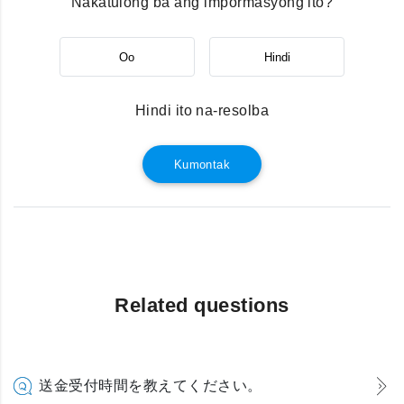
Nakatulong ba ang impormasyong ito?
Oo
Hindi
Hindi ito na-resolba
Kumontak
Related questions
送金受付時間を教えてください。