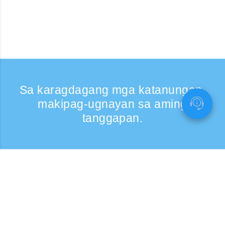
Sa karagdagang mga katanungan,
makipag-ugnayan sa aming
tanggapan.
Kumontak
Support: Weekdays 9:30 -17:30
Toll-free number