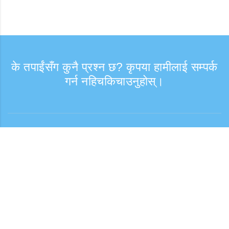
के तपाईंसँग कुनै प्रश्न छ? कृपया हामीलाई सम्पर्क
गर्न नहिचकिचाउनुहोस्।
सोधपुछ
समर्थन समय: हप्ता दिन 9:30 - 17:30
टोल फ्री नम्बर
0120-808-774