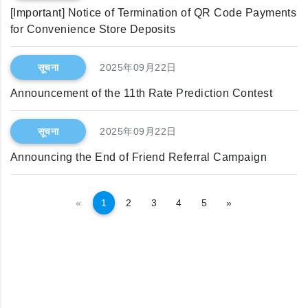
[Important] Notice of Termination of QR Code Payments
for Convenience Store Deposits
सूचना
2025年09月22日
Announcement of the 11th Rate Prediction Contest
सूचना
2025年09月22日
Announcing the End of Friend Referral Campaign
अघिल्लो
अर्को
«
1
2
3
4
5
»