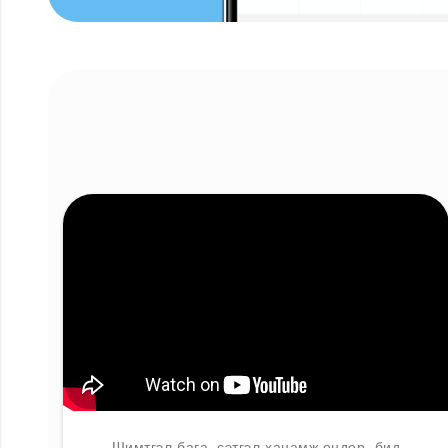
Шимтгэл бага, сэтгэл ханамж өндөр, бид