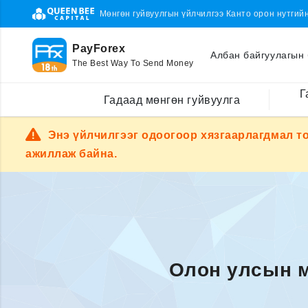
Мөнгөн гуйвуулгын үйлчилгээ Канто орон нутгий
PayForex
Албан байгуулагын 
The Best Way To Send Money
Г
Гадаад мөнгөн гуйвуулга
Энэ үйлчилгээг одоогоор хязгаарлагдмал т
ажиллаж байна.
Олон улсын м