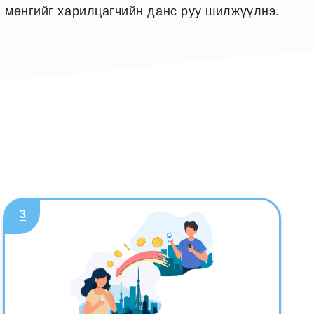
 мөнгийг харилцагчийн данс руу шилжүүлнэ.
3