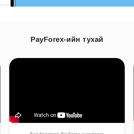
PayForex-ийн тухай
Бид бодитоор PayForex ашигладаг