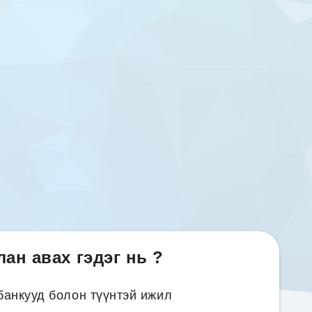
ан авах гэдэг нь ?
банкууд болон түүнтэй ижил