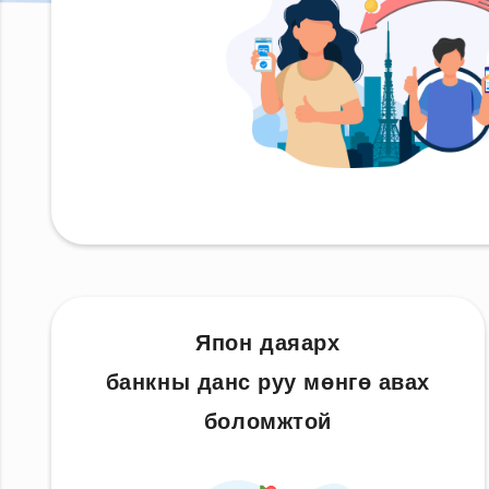
Япон даяарх
банкны данс руу мөнгө авах
боломжтой