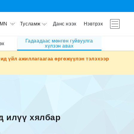
Тусламж
Данс нээх
Нэвтрэх
MN
Гадаадаас мөнгөн гуйвуулга
өх
хүлээн авах
ид үйл ажиллагаагаа өргөжүүлэн тэлэхээр
д илүү хялбар