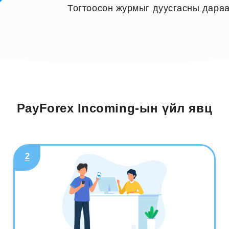
Тогтоосон журмыг дуусгасны дараа
PayForex Incoming-ын үйл явц
2