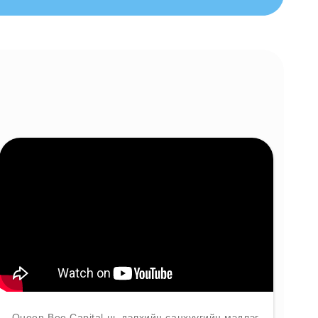
Queen Bee Capital нь дэлхийн санхүүгийн мэдлэг,