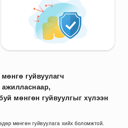
 мөнгө гуйвуулагч
 ажилласнаар,
 буй мөнгөн гуйвуулгыг хүлээн
 өдөр мөнгөн гуйвуулага хийх боломжтой.