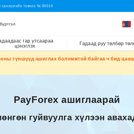
н санхүүгийн товчоо № 00010
бүртгэл
адаадаас гар утсаараа
Гадаад руу төлбөр төл
цэнэглэх
ооны түншүүд ашиглах боломжтой байгаа ч бид цааш
PayForex ашиглаарай
өнгөн гуйвуулга хүлээн аваха