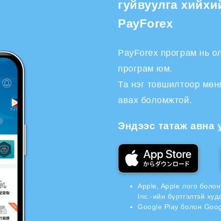
гуйвуулга хийхи
PayForex
PayForex програм нь о
програм юм.
Та нэг товшилтоор мөн
авах боломжтой.
Эндээс татаж авна 
Apple, Apple лого боло
Inc.-ийн бүртгэлтэй ху
Google Play болон Goog