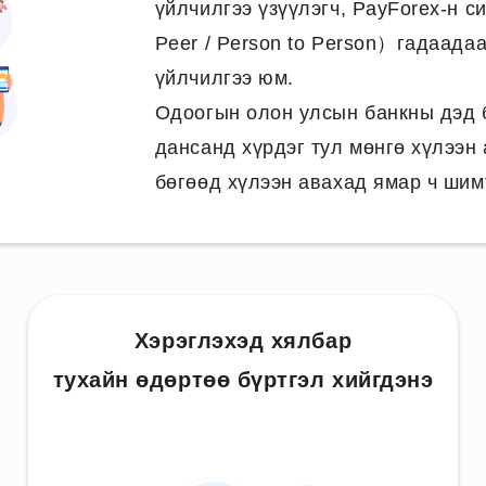
үйлчилгээ үзүүлэгч, PayForex-н с
Peer / Person to Person）гадаада
үйлчилгээ юм.
Одоогын олон улсын банкны дэд 
дансанд хүрдэг тул мөнгө хүлээн
бөгөөд хүлээн авахад ямар ч шим
Хэрэглэхэд хялбар
тухайн өдөртөө бүртгэл хийгдэнэ