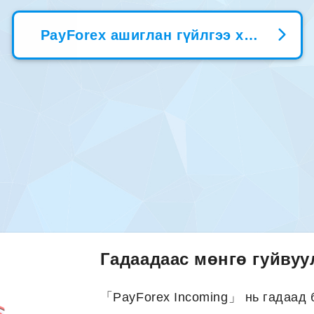
PayForex ашиглан гүйлгээ хүлээн авах
Гадаадаас мөнгө гуйвуул
「PayForex Incoming」 нь гадаад 