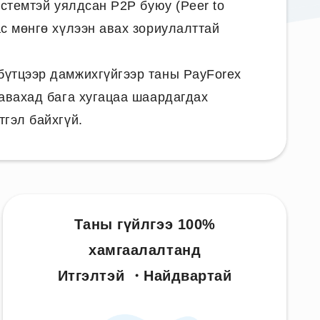
истемтэй уялдсан P2P буюу (Peer to
ас мөнгө хүлээн авах зориулалттай
бүтцээр дамжихгүйгээр таны PayForex
 авахад бага хугацаа шаардагдах
тгэл байхгүй.
Таны гүйлгээ 100%
хамгаалалтанд
Итгэлтэй ・Найдвартай