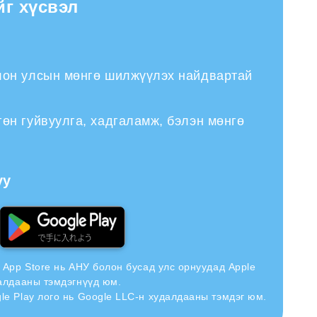
йг хүсвэл
лон улсын мөнгө шилжүүлэх найдвартай
гөн гуйвуулга, хадгаламж, бэлэн мөнгө
уу
н App Store нь АНУ болон бусад улс орнуудад Apple
далдааны тэмдэгнүүд юм.
le Play лого нь Google LLC-н худалдааны тэмдэг юм.