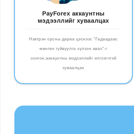
PayForex аккаунтны
мэдээллийг хуваалцах
Нэвтрэн орсны дараа цэснээс "Гадаадаас
мөнгөн гуйвуулга хүлээн авах"-г
сонгон,аккаунтны мэдээллийг илгээгчтэй
хуваалцах