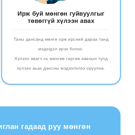
Ирж буй мөнгөн гуйвуулгыг
төвөггүй хүлээн авах
Таны дансанд мөнгө орж ирсний дараа танд
мэдэгдэл ирэх болно.
Хүлээн авагч нь мөнгөө гаргаж авахын тулд
хүлээн аьах дансны мэдээлэлээ оруулна.
иглан гадаад руу мөнгөн