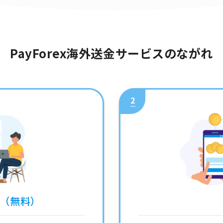
PayForex海外送金サービスのながれ
2
録（無料）