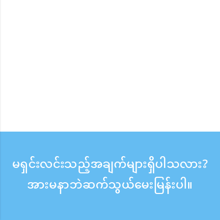
မရှင်းလင်းသည့်အချက်များရှိပါသလား?
အားမနာဘဲဆက်သွယ်မေးမြန်းပါ။