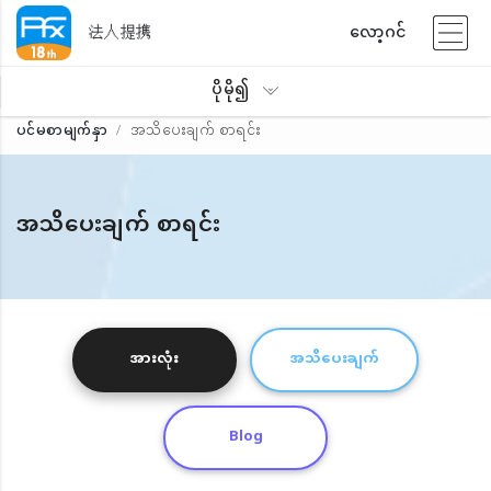
法人提携
လော့ဂင်
ပိုမို၍
ပင်မစာမျက်နှာ
အသိပေးချက် စာရင်း
အသိပေးချက် စာရင်း
အားလုံး
အသိပေးချက်
Blog