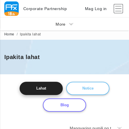
Corporate Partnership
Mag Log in
More
Home
Ipakita lahat
Ipakita lahat
Lahat
Notice
Blog
Mangyaring pumili ng taon