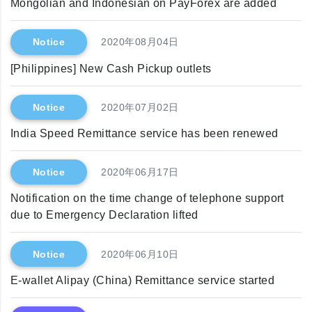
Mongolian and Indonesian on PayForex are added
Notice
2020年08月04日
[Philippines] New Cash Pickup outlets
Notice
2020年07月02日
India Speed Remittance service has been renewed
Notice
2020年06月17日
Notification on the time change of telephone support
due to Emergency Declaration lifted
Notice
2020年06月10日
E-wallet Alipay (China) Remittance service started