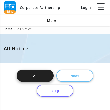
Corporate Partnership
Login
More
Home
All Notice
All Notice
All
News
Blog