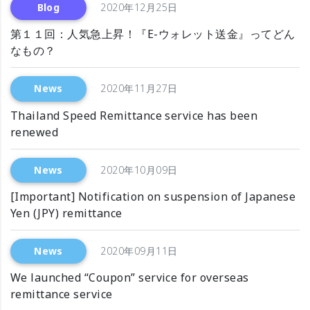
Blog
2020年12月25日
第１１回：人気急上昇！『E-ウォレット送金』ってどん
なもの？
News
2020年11月27日
Thailand Speed Remittance service has been
renewed
News
2020年10月09日
[Important] Notification on suspension of Japanese
Yen (JPY) remittance
News
2020年09月11日
We launched “Coupon” service for overseas
remittance service