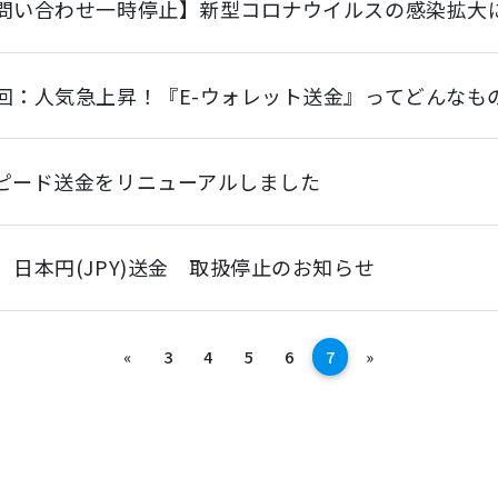
問い合わせ一時停止】新型コロナウイルスの感染拡大
回：人気急上昇！『E-ウォレット送金』ってどんなも
ピード送金をリニューアルしました
】日本円(JPY)送金 取扱停止のお知らせ
前へ
次へ
«
3
4
5
6
7
»