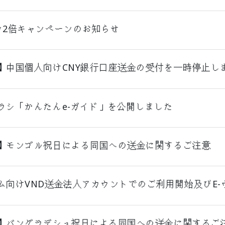
ン2倍キャンペーンのお知らせ
】中国個人向けCNY銀行口座送金の受付を一時停止し
ラシ「かんたんe-ガイド」を公開しました
】モンゴル祝日による同国への送金に関するご注意
ム向けVND送金法人アカウントでのご利用開始及びE
】バングラデシュ祝日による同国への送金に関するご