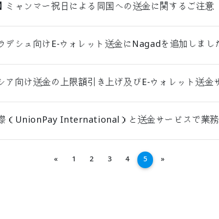
】ミャンマー祝日による同国への送金に関するご注意
ラデシュ向けE-ウォレット送金にNagadを追加しまし
シア向け送金の上限額引き上げ及びE-ウォレット送金
（UnionPay International）と送金サービス
အနောက်သို့
ရှေ့သို့
«
1
2
3
4
5
»