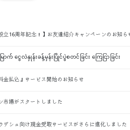
設立16周年記念！】お友達紹介キャンペーンのお知ら
ောက် ငွေလဲနှုန်းခန့်မှန်းပြိုင်ပွဲစတင်ခြင်း ကြေငြာခြင်း
料金払込』サービス開始のお知らせ
ン市場がスタートしました
ラデシュ向け現金受取サービスがさらに進化しました