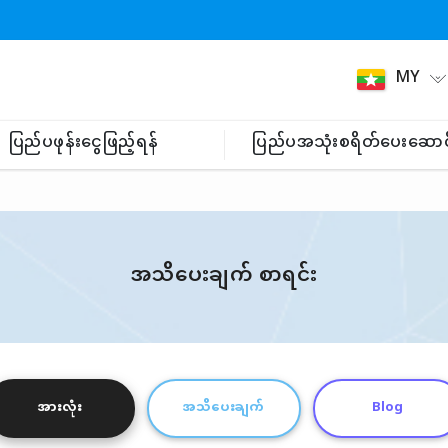
MY
ပြည်ပဖုန်းငွေဖြည့်ရန်
ပြည်ပအသုံးစရိတ်ပေးဆောင
အသိပေးချက် စာရင်း
အားလုံး
အသိပေးချက်
Blog