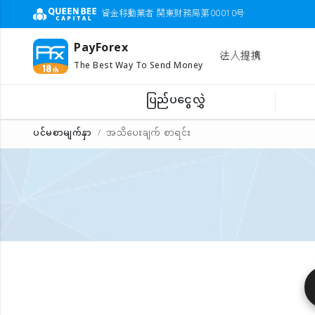
資金移動業者 関東財務局第00010号
PayForex
法人提携
The Best Way To Send Money
ပြည်ပငွေလွှဲ
ပင်မစာမျက်နှာ
အသိပေးချက် စာရင်း