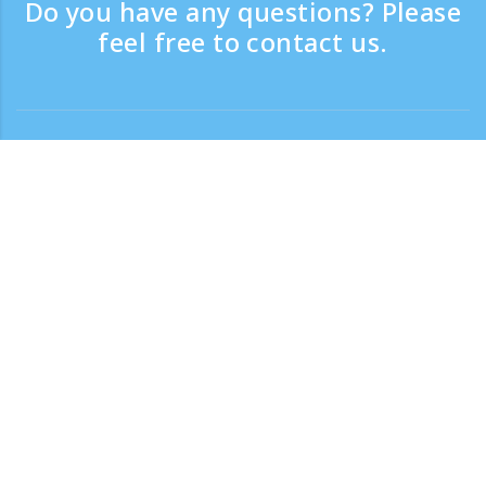
Do you have any questions? Please
feel free to contact us.
Contact
Support time：Weekdays 9:30 - 17:30
Toll-free number
0120-808-774
From overseas (※with charge)
+81-3-6807-5775