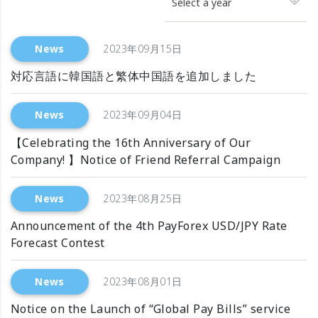
Select a year
News
2023年09月15日
対応言語に韓国語と繁体中国語を追加しました
News
2023年09月04日
【Celebrating the 16th Anniversary of Our
Company! 】Notice of Friend Referral Campaign
News
2023年08月25日
Announcement of the 4th PayForex USD/JPY Rate
Forecast Contest
News
2023年08月01日
Notice on the Launch of “Global Pay Bills” service