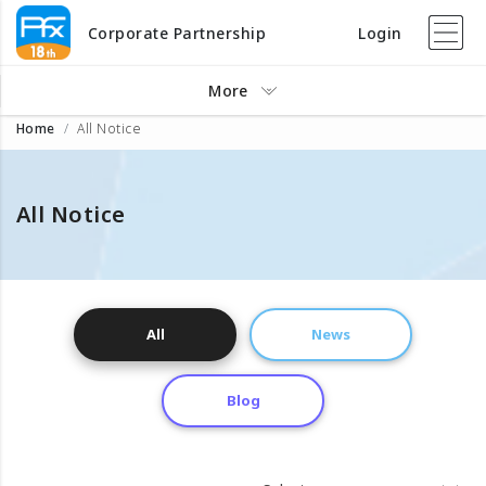
Corporate Partnership
Login
More
Home
All Notice
All Notice
All
News
Blog