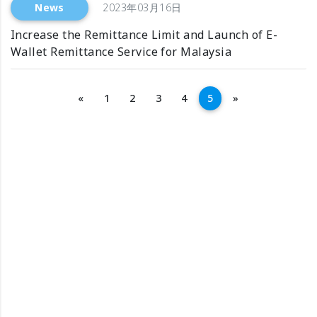
News
2023年03月16日
Increase the Remittance Limit and Launch of E-
Wallet Remittance Service for Malaysia
Previous
Next
«
1
2
3
4
5
»