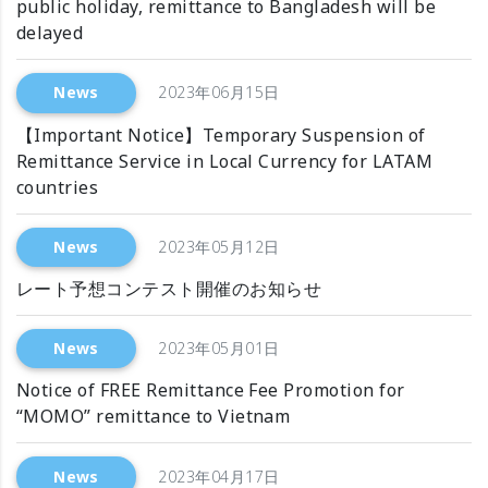
public holiday, remittance to Bangladesh will be
delayed
News
2023年06月15日
【Important Notice】Temporary Suspension of
Remittance Service in Local Currency for LATAM
countries
News
2023年05月12日
レート予想コンテスト開催のお知らせ
News
2023年05月01日
Notice of FREE Remittance Fee Promotion for
“MOMO” remittance to Vietnam
News
2023年04月17日