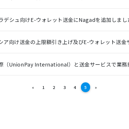
ラデシュ向けE-ウォレット送金にNagadを追加しまし
シア向け送金の上限額引き上げ及びE-ウォレット送金
（UnionPay International）と送金サービス
前へ
次へ
«
1
2
3
4
5
»