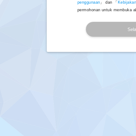
penggunaan
」 dan 「
Kebijakan
permohonan untuk membuka a
Sela