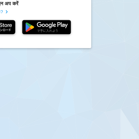
न अप करें
ै?