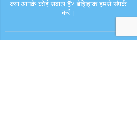
क्या आपके कोई सवाल हैं? बेझिझक हमसे संपर्क
करें।
संपर्क
कस्टमर सपोर्ट: सोमवार—शुक्रवार, 9:30–17:30
टोल-फ्री नंबर
0120-808-774
विदेश से (शुल्क सहित)
+81-3-6807-5775