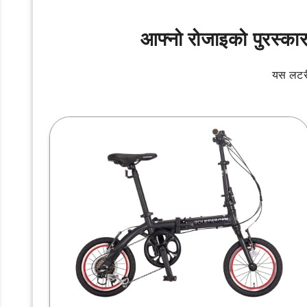
आफ्नो रोजाइको पुरस्का
यस लटरी