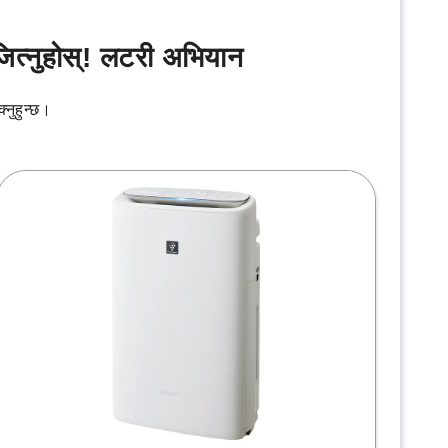
ित्नुहोस्! लटरी अभियान
नुहुन्छ।