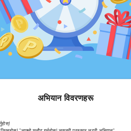
अभियान विवरणहरू
ुहोस्!
 जित्नुहोस्! "आफ्नो छनौट गर्नुहोस्! लक्जरी पुरस्कार लटरी अभियान"