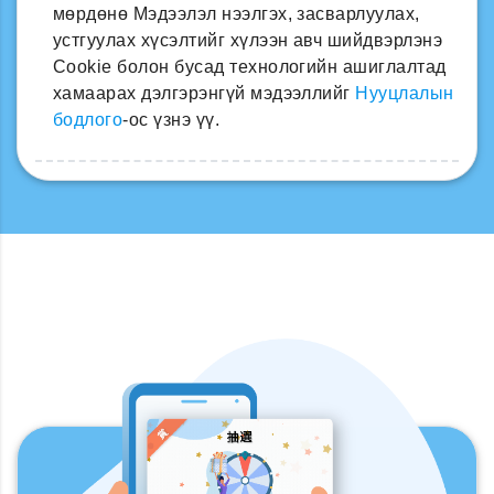
мөрдөнө Мэдээлэл нээлгэх, засварлуулах,
устгуулах хүсэлтийг хүлээн авч шийдвэрлэнэ
Cookie болон бусад технологийн ашиглалтад
хамаарах дэлгэрэнгүй мэдээллийг
Нууцлалын
бодлого
-ос үзнэ үү.