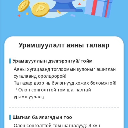
Урамшуулалт аяны талаар
Урамшууллын дэлгэрэнгүй/ тойм
Аяны хугацаанд тоглоомын купоныг ашиглан
сугалаанд оролцоорой!
Та газар дээр нь бэлэгнүүд хожих боломжтой!
「Олон сонголттой том шагналтай
урамшуулал」
Шагнал ба ялагчдын тоо
Олон сонголттой том шагналууд: 8 хүн