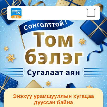
Энэхүү урамшууллын хугацаа
дууссан байна