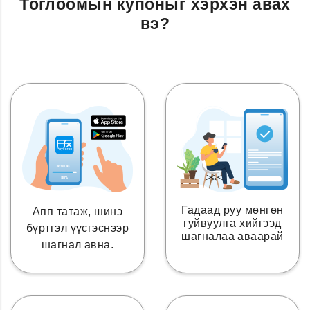
Тоглоомын купоныг хэрхэн авах
вэ?
Гадаад руу мөнгөн
Апп татаж, шинэ
гуйвуулга хийгээд
бүртгэл үүсгэснээр
шагналаа аваарай
шагнал авна.