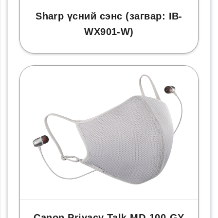
Sharp үсний сэнс (загвар: IB-
WX901-W)
Canon Privacy Talk MD-100-GY