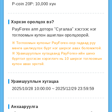
P-coin 20P: 10,000 хүн
Хэрхэн оролцох вэ?
PayForex апп доторх "Сугалаа" хэсгээс нэг
тоглоомын купон ашиглан оролцоорой.
※ Тоглоомын купоныг PayForex-оор гадаад руу
мөнгө шилжүүлэх бүрт нэг ширхэг авах боломжтой.
※ Урамшууллын хугацаанд PayForex-ийн шинэ
бүртгэл үүсгэсэн хэрэглэгч нь 10 ширхэг тоглоомын
купон авах эрхтэй.
Урамшууллын хугацаа
2025/10/28 10:00:00 ~ 2025/12/29 23:59:59
Анхааруулга