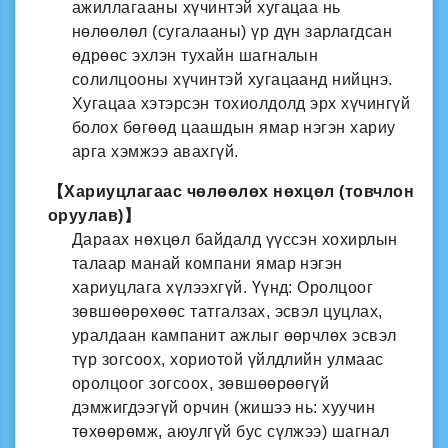
ажиллагааны хүчинтэй хугацаа нь
нөлөөлөл (сугалааны) үр дүн зарлагдсан
өдрөөс эхлэн тухайн шагналын
солилцооны хүчинтэй хугацаанд нийцнэ.
Хугацаа хэтэрсэн тохиолдолд эрх хүчингүй
болох бөгөөд цаашдын ямар нэгэн хариу
арга хэмжээ авахгүй.
【Хариуцлагаас чөлөөлөх нөхцөл (товчлон
оруулав)】
Дараах нөхцөл байдалд үүссэн хохирлын
талаар манай компани ямар нэгэн
хариуцлага хүлээхгүй. Үүнд: Оролцоог
зөвшөөрөхөөс татгалзах, эсвэл цуцлах,
уралдаан кампанит ажлыг өөрчлөх эсвэл
түр зогсоох, хориотой үйлдлийн улмаас
оролцоог зогсоох, зөвшөөрөөгүй
дэмжигдээгүй орчин (жишээ нь: хуучин
төхөөрөмж, аюулгүй бус сүлжээ) шагнал