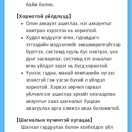
байж болно.
【Хориотой үйлдлүүд】
Олон аккаунт ашиглах, нэг аккаунтыг
хамтран хэрэглэх нь хориотой.
Худал мэдүүлэг өгөх, гуравдагч
этгээдийн мэдээллийг зөвшөөрөлгүйгээр
бүртгэх, системд хууль бус нэвтрэх, үнэ
дүнг засварлах, системд хэт ачаалал
өгөх үйлдэл зэрэг нь бүгд хориотой.
Үүнээс гадна, манай компанийн зүгээс
зохисгүй гэж үзсэн бүхий л үйлдэл
хориотой. Хэрвээ зөрчил гарвал
үйлчилгээг ашиглах эрхийг хязгаарлан
акаунтыг хаах шагналыг буцаан
авахуулах арга хэмжээ авах боломжтой.
【Шагналын хүчинтэй хугацаа】
Шагнал гардуулах болон холбогдох үйл