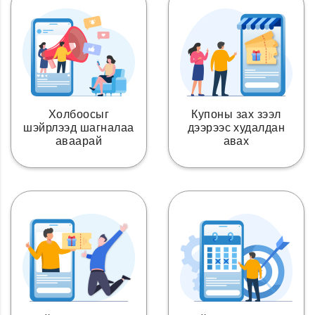
Холбоосыг
Купоны зах зээл
шэйрлээд шагналаа
дээрээс худалдан
аваарай
авах