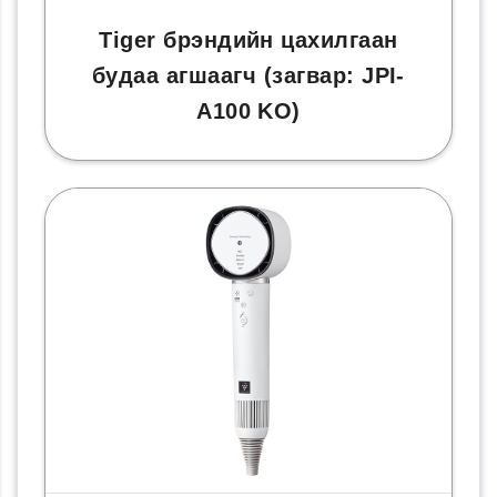
Tiger брэндийн цахилгаан
будаа агшаагч (загвар: JPI-
A100 KO)