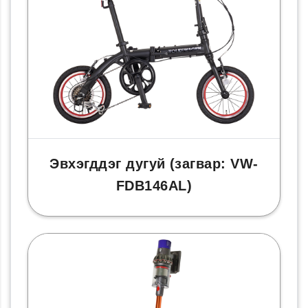
Эвхэгддэг дугуй (загвар: VW-
FDB146AL)