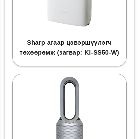
Sharp агаар цэвэршүүлэгч
төхөөрөмж (загвар: KI-SS50-W)