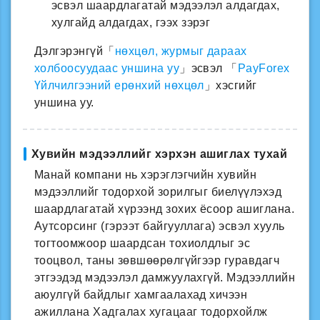
эсвэл шаардлагатай мэдээлэл алдагдах,
хулгайд алдагдах, гээх зэрэг
Дэлгэрэнгүй「
нөхцөл, журмыг дараах
холбоосуудаас уншина уу
」эсвэл 「
PayForex
Үйлчилгээний ерөнхий нөхцөл
」хэсгийг
уншина уу.
Хувийн мэдээллийг хэрхэн ашиглах тухай
Манай компани нь хэрэглэгчийн хувийн
мэдээллийг тодорхой зорилгыг биелүүлэхэд
шаардлагатай хүрээнд зохих ёсоор ашиглана.
Аутсорсинг (гэрээт байгууллага) эсвэл хууль
тогтоомжоор шаардсан тохиолдлыг эс
тооцвол, таны зөвшөөрөлгүйгээр гуравдагч
этгээдэд мэдээлэл дамжуулахгүй. Мэдээллийн
аюулгүй байдлыг хамгаалахад хичээн
ажиллана Хадгалах хугацааг тодорхойлж