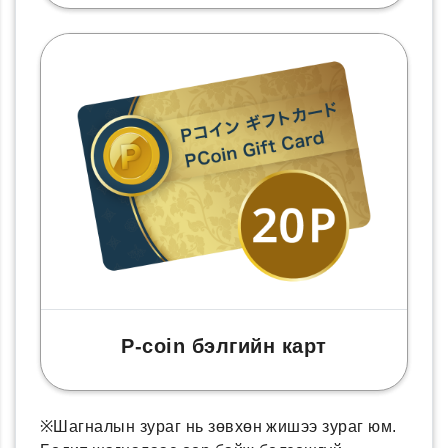
P-coin бэлгийн карт
※Шагналын зураг нь зөвхөн жишээ зураг юм.