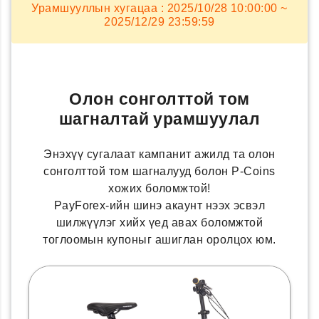
Урамшууллын хугацаа : 2025/10/28 10:00:00 ~
2025/12/29 23:59:59
Олон сонголттой том
шагналтай урамшуулал
Энэхүү сугалаат кампанит ажилд та олон
сонголттой том шагналууд болон P-Coins
хожих боломжтой!
PayForex-ийн шинэ акаунт нээх эсвэл
шилжүүлэг хийх үед авах боломжтой
тоглоомын купоныг ашиглан оролцох юм.