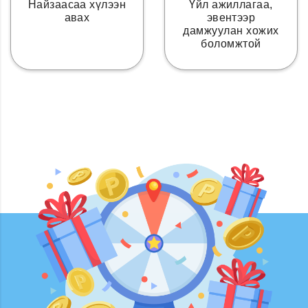
Найзаасаа хүлээн
Үйл ажиллагаа,
авах
эвентээр
дамжуулан хожих
боломжтой