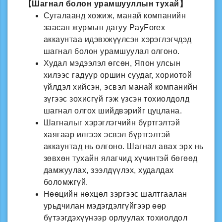
【Шагнал болон урамшууллын тухай】
Сугалаанд хожиж, манай компанийн
заасан журмын дагуу PayForex
аккаунтаа идэвхжүүлсэн хэрэглэгчдэд
шагнал болон урамшуулал олгоно.
Худал мэдээлэл өгсөн, Япон улсын
хилээс гадуур оршин суудаг, хориотой
үйлдэл хийсэн, эсвэл манай компанийн
зүгээс зохисгүй гэж үзсэн тохиолдолд
шагнал олгох шийдвэрийг цуцлана.
Шагналыг хэрэглэгчийн бүртгэлтэй
хаягаар илгээх эсвэл бүртгэлтэй
аккаунтад нь олгоно. Шагнал авах эрх нь
зөвхөн тухайн ялагчид хүчинтэй бөгөөд
дамжуулах, зээлдүүлэх, худалдах
боломжгүй.
Нөөцийн нөхцөл зэргээс шалтгаалан
урьдчилан мэдэгдэлгүйгээр өөр
бүтээгдэхүүнээр орлуулах тохиолдол