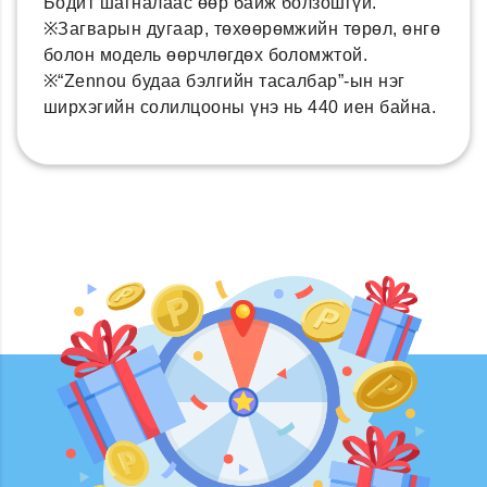
Бодит шагналаас өөр байж болзошгүй.
※Загварын дугаар, төхөөрөмжийн төрөл, өнгө
болон модель өөрчлөгдөх боломжтой.
※“Zennou будаа бэлгийн тасалбар”-ын нэг
ширхэгийн солилцооны үнэ нь 440 иен байна.