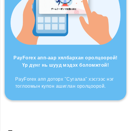
PayForex апп-аар хялбархан оролцоорой!
Үр дүнг нь шууд мэдэх боломжтой!
PayForex апп доторх "Сугалаа" хэсгээс нэг
тоглоомын купон ашиглан оролцоорой.